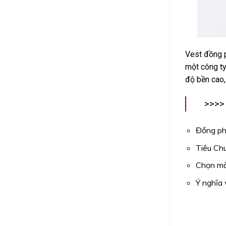
Vest đồng p
một công ty
độ bền cao,
>>>>
Đồng ph
Tiêu Ch
Chọn mà
Ý nghĩa 