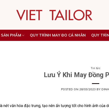
 SẢN PHẨM
QUY TRÌNH MAY ĐO CÁ NHÂN
QUY TRÌ
Tin tức
Lưu Ý Khi May Đồng 
POSTED ON
28/03/2023
BY
DIN
à nét văn hóa đặc trưng, tạo nên ấn tượng tốt cho hình ảnh của 