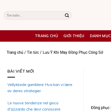
Skip
to
Tìm
content
kiếm:
TRANG CHỦ
GIỚI THIỆU
DANH MỤC
Trang chủ
/
Tin tức
/
Lưu Ý Khi May Đồng Phục Công Sở
BÀI VIẾT MỚI
Vellykkede gamblere Hva kan vi lære
av deres strategier
Le nuove tendenze nel gioco
Đồng phục l
d'azzardo che devi conoscere