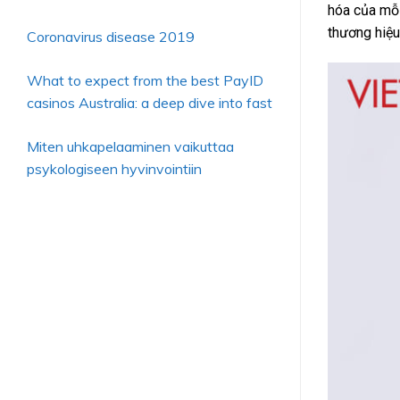
hóa của mỗi
thương hiệu
Coronavirus disease 2019
What to expect from the best PayID
casinos Australia: a deep dive into fast
Miten uhkapelaaminen vaikuttaa
psykologiseen hyvinvointiin