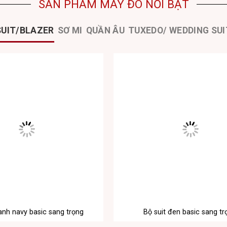
SẢN PHẨM MAY ĐO NỔI BẬT
SUIT/BLAZER
SƠ MI
QUẦN ÂU
TUXEDO/ WEDDING SUI
xanh navy basic sang trọng
Bộ suit đen basic sang tr