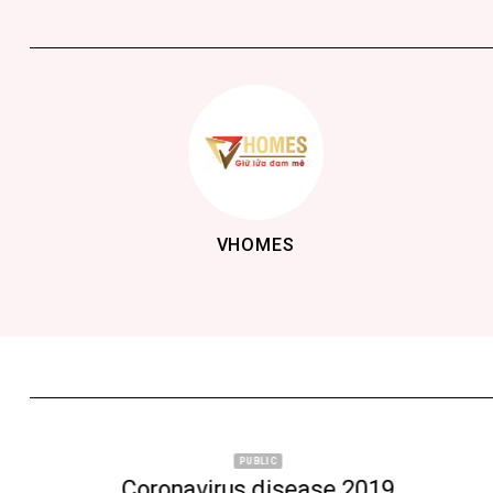
HHP GLOBAL
PUBLIC
Ammattilaisten casinokokemukset mitä