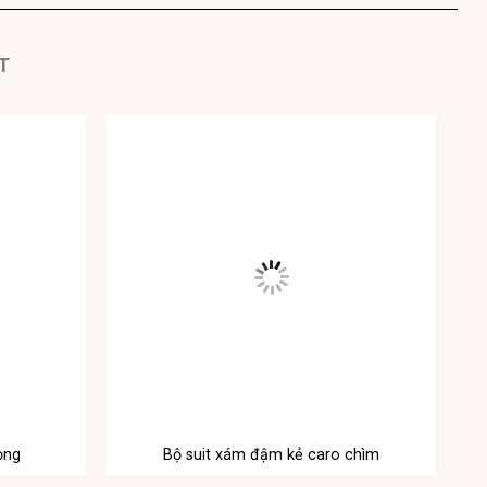
T
ọng
Bộ suit xám đậm kẻ caro chìm