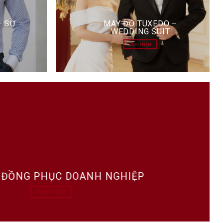
– SƠ
MAY ĐO TUXEDO –
WEDDING SUIT
XEM THÊM
 ĐỒNG PHỤC DOANH NGHIỆP
XEM THÊM