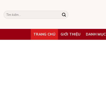
Skip
to
Tìm
content
kiếm:
TRANG CHỦ
GIỚI THIỆU
DANH MỤC