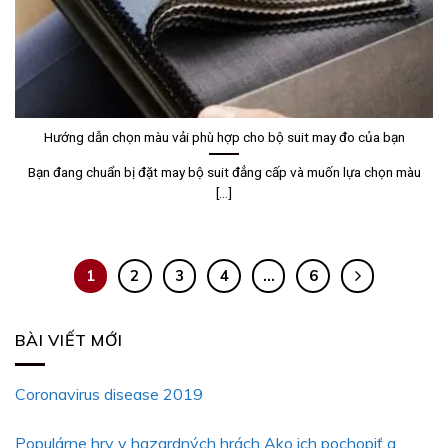
Hướng dẫn chọn màu vải phù hợp cho bộ suit may đo của bạn
Bạn đang chuẩn bị đặt may bộ suit đẳng cấp và muốn lựa chọn màu
[...]
1
2
3
4
…
6
BÀI VIẾT MỚI
Coronavirus disease 2019
Populárne hry v hazardných hrách Ako ich pochopiť a