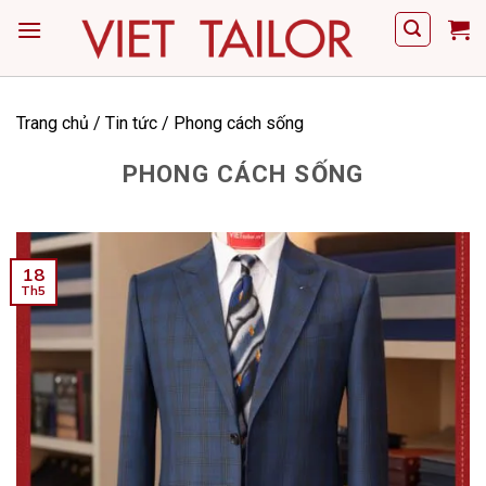
Skip
to
content
Trang chủ
/
Tin tức
/
Phong cách sống
PHONG CÁCH SỐNG
18
Th5