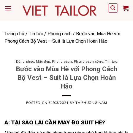
Skip
to
content
Trang chủ
/
Tin tức
/
Phong cách
/
Bước vào Mùa Hè với
Phong Cách Bộ Vest – Suit là Lựa Chọn Hoàn Hảo
Đồng phục
,
Mặc đẹp
,
Phong cách
,
Phong cách sống
,
Tin tức
Bước vào Mùa Hè với Phong Cách
Bộ Vest – Suit là Lựa Chọn Hoàn
Hảo
POSTED ON
31/03/2024
BY
TẠ PHƯƠNG NAM
A: TẠI SAO LẠI CẦN MAY ĐO SUIT HÈ?
Mùa hè đã đến, và việc chọn trang phục phù hợp không chỉ là