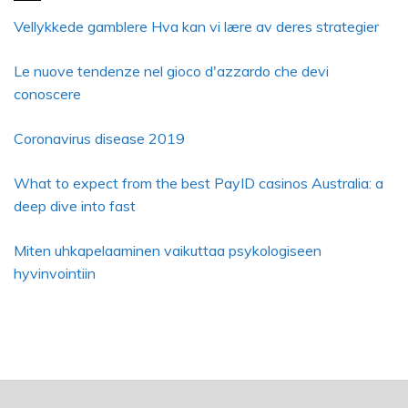
Vellykkede gamblere Hva kan vi lære av deres strategier
Le nuove tendenze nel gioco d'azzardo che devi
conoscere
Coronavirus disease 2019
What to expect from the best PayID casinos Australia: a
deep dive into fast
Miten uhkapelaaminen vaikuttaa psykologiseen
hyvinvointiin