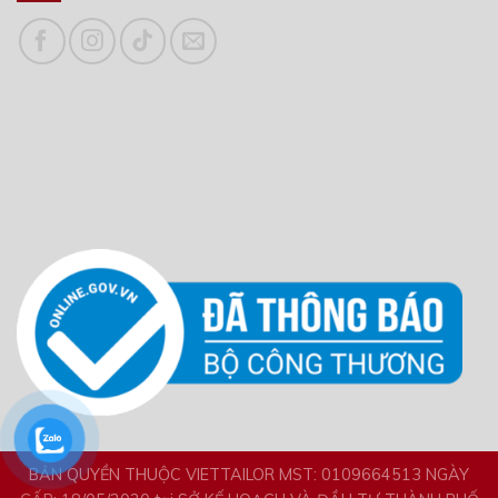
BẢN QUYỀN THUỘC VIETTAILOR MST: 0109664513 NGÀY