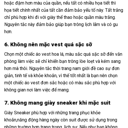
hoặc đậm hơn màu của quần, nếu tất có nhiều họa tiết thì
họa tiết chính nhất của tất cần đảm bảo yếu tố này. Tất trắng
chỉ phù hợp khi đi với giày thể thao hoặc quần màu trắng.
Nguyên tắc này đảm bảo giúp bạn trông lịch lãm và có gu
hơn.
6. Không nên mặc vest quá sặc sỡ
Chọn một chiếc áo vest hoa lá, màu sắc quá sặc sỡ đến văn
phòng làm việc sẽ chỉ khiến bạn trông lòe loẹt và kém sang
hơn mà thôi. Nguyên tắc thời trang nam giới đề cao sự đơn
giản, tinh tế và khỏe khoắn, vì thế tốt nhất là bạn nên chọn
một chiếc áo vest đơn sắc hoặc có màu sắc phù hợp với
không gian nơi làm việc để mang.
7. Không mang giày sneaker khi mặc suit
Giày Sneaker phù hợp với những trang phục khỏe
khoắn,năng động hàng ngày còn suit được sử dụng trong
những trường hợp trang trọng, lịch sự. Nếu như bạn không