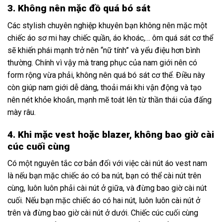
3. Không nên mặc đồ quá bó sát
Các stylish chuyên nghiệp khuyên bạn không nên mặc một
chiếc áo sơ mi hay chiếc quần, áo khoác,… ôm quá sát cơ thể
sẽ khiến phái mạnh trở nên “nữ tính” và yểu điệu hơn bình
thường. Chính vì vậy mà trang phục của nam giới nên có
form rộng vừa phải, không nên quá bó sát cơ thể. Điều này
còn giúp nam giới dễ dàng, thoải mái khi vận động và tạo
nên nét khỏe khoắn, mạnh mẽ toát lên từ thần thái của đấng
mày râu.
4. Khi mặc vest hoặc blazer, không bao giờ cài
cúc cuối cùng
Có một nguyên tắc cơ bản đối với việc cài nút áo vest nam
là nếu bạn mặc chiếc áo có ba nút, bạn có thể cài nút trên
cùng, luôn luôn phải cài nút ở giữa, và đừng bao giờ cài nút
cuối. Nếu bạn mặc chiếc áo có hai nút, luôn luôn cài nút ở
trên và đừng bao giờ cài nút ở dưới. Chiếc cúc cuối cùng