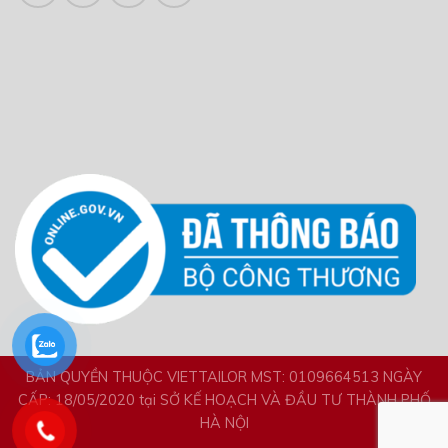
BẢN QUYỀN THUỘC VIETTAILOR MST: 0109664513 NGÀY
CẤP: 18/05/2020 tại SỞ KẾ HOẠCH VÀ ĐẦU TƯ THÀNH PHỐ
HÀ NỘI