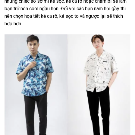
những chiếc áo sơ mi kẻ sọc, kẻ ca rô hoặc chấm bi sẽ làm
bạn trở nên cool ngầu hơn. Đối với các bạn nam hơi gầy thì
nên chọn họa tiết kẻ ca rô, kẻ sọc to và ngược lại sẽ thích
hợp hơn.