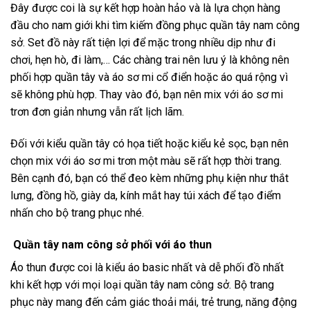
Đây được coi là sự kết hợp hoàn hảo và là lựa chọn hàng
đầu cho nam giới khi tìm kiếm đồng phục quần tây nam công
sở. Set đồ này rất tiện lợi để mặc trong nhiều dịp như đi
chơi, hẹn hò, đi làm,… Các chàng trai nên lưu ý là không nên
phối hợp quần tây và áo sơ mi cổ điển hoặc áo quá rộng vì
sẽ không phù hợp. Thay vào đó, bạn nên mix với áo sơ mi
trơn đơn giản nhưng vẫn rất lịch lãm.
Đối với kiểu quần tây có họa tiết hoặc kiểu kẻ sọc, bạn nên
chọn mix với áo sơ mi trơn một màu sẽ rất hợp thời trang.
Bên cạnh đó, bạn có thể đeo kèm những phụ kiện như thắt
lưng, đồng hồ, giày da, kính mắt hay túi xách để tạo điểm
nhấn cho bộ trang phục nhé.
Quần tây nam công sở phối với áo thun
Áo thun được coi là kiểu áo basic nhất và dễ phối đồ nhất
khi kết hợp với mọi loại quần tây nam công sở. Bộ trang
phục này mang đến cảm giác thoải mái, trẻ trung, năng động