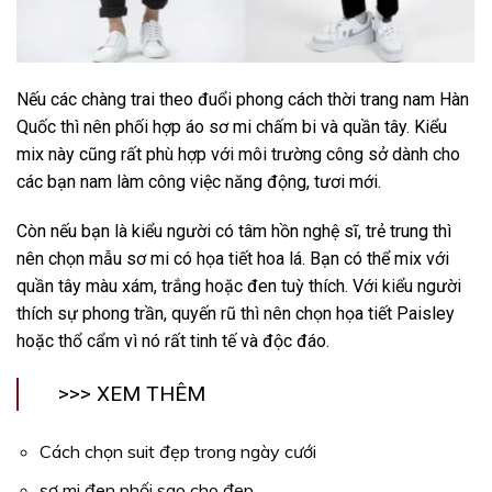
Nếu các chàng trai theo đuổi phong cách thời trang nam Hàn
Quốc thì nên phối hợp áo sơ mi chấm bi và quần tây. Kiểu
mix này cũng rất phù hợp với môi trường công sở dành cho
các bạn nam làm công việc năng động, tươi mới.
Còn nếu bạn là kiểu người có tâm hồn nghệ sĩ, trẻ trung thì
nên chọn mẫu sơ mi có họa tiết hoa lá. Bạn có thể mix với
quần tây màu xám, trắng hoặc đen tuỳ thích. Với kiểu người
thích sự phong trần, quyến rũ thì nên chọn họa tiết Paisley
hoặc thổ cẩm vì nó rất tinh tế và độc đáo.
>>> XEM THÊM
Cách chọn suit đẹp trong ngày cưới
sơ mi đen phối sao cho đẹp