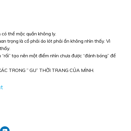
 có thể mặc quần không ly.
n trọng là cổ phải áo lót phải ẩn không nhìn thấy. Vì
thấy.
m “rối” tạo nên một điểm nhìn chưa được “đánh bóng” để
C TRONG ” GU” THỜI TRANG CỦA MÌNH.
t