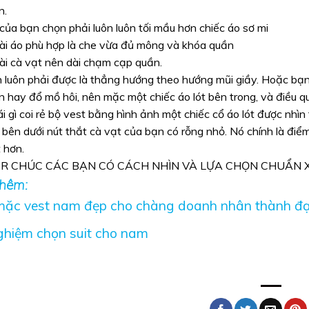
n.
của bạn chọn phải luôn luôn tối mầu hơn chiếc áo sơ mi
dài áo phù hợp là che vừa đủ mông và khóa quần
ài cà vạt nên dài chạm cạp quần.
n luôn phải được là thẳng hướng theo hướng mũi giầy. Hoặc bạn
 hay đổ mồ hôi, nên mặc một chiếc áo lót bên trong, và điều qua
i gì coi rẻ bộ vest bằng hình ảnh một chiếc cổ áo lót được nhìn 
bên dưới nút thắt cà vạt của bạn có rỗng nhỏ. Nó chính là điể
 hơn.
OR
CHÚC CÁC BẠN CÓ CÁCH NHÌN VÀ LỰA CHỌN CHUẨN XÁ
hêm:
ặc vest nam đẹp cho chàng doanh nhân thành đạ
ghiệm chọn suit cho nam