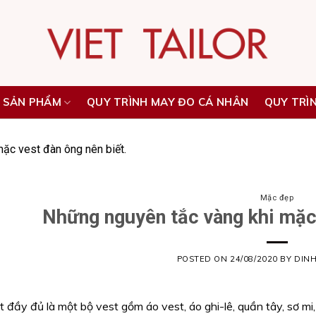
 SẢN PHẨM
QUY TRÌNH MAY ĐO CÁ NHÂN
QUY TRÌ
ặc vest đàn ông nên biết.
Mặc đẹp
Những nguyên tắc vàng khi mặc 
POSTED ON
24/08/2020
BY
DIN
 đầy đủ là một bộ vest gồm áo vest, áo ghi-lê, quần tây, sơ mi