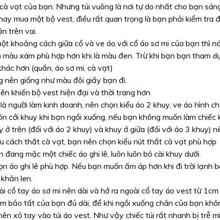
cà vạt của bạn. Nhưng túi vuông là nơi tự do nhất cho bạn sán
hay mua một bộ vest, điều rất quan trọng là bạn phải kiểm tra
n trên vai.
ột khoảng cách giữa cổ và ve áo với cổ áo sơ mi của bạn thì n
n màu xám phù hợp hơn khi là màu đen. Trừ khi bạn bạn tham d
hác hơn (quần, áo sơ mi, cà vạt)
g nên giống như màu đôi giầy bạn đi.
bên khiến bộ vest hiện đại và thời trang hơn
là người làm kinh doanh, nên chọn kiểu áo 2 khuy, ve áo hình ch
ôn cởi khuy khi bạn ngồi xuống, nếu bạn không muốn làm chiếc k
y ở trên (đối với áo 2 khuy) và khuy ở giữa (đối với áo 3 khuy) n
u cách thắt cà vạt, bạn nên chọn kiểu nút thắt cà vạt phù hợp
 đang mặc một chiếc áo ghi lê, luôn luôn bỏ cài khuy dưới.
n áo ghi lê phù hợp. Nếu bạn muốn ấm áp hơn khi đi trời lạnh 
 khăn len.
ài cổ tay áo sơ mi nên dài và hở ra ngoài cổ tay áo vest từ 1cm
m bảo tất của bạn đủ dài, để khi ngồi xuống chân của bạn khôn
ên xỏ tay vào túi áo vest. Như vậy chiếc túi rất nhanh bị trễ 