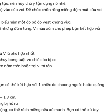
g tạo, nên hãy chú ý tận dụng nó nhé.
 độ vừa của vai. Để chắc chắn rằng miếng đệm mút cầu vai
ó biểu hiện một áo bộ áo vest không vừa.
ự những đám tang. Vì màu xám cho phép bạn kết hợp với
ữ V là phù hợp nhất.
huy bong tuột và chiếc áo bị co.
ên nằm trên hoặc tại vị trí rốn
bạn có thể kết hợp với 1 chiếc áo choàng ngoài, hoặc quàng
 – 1,3 cm.
g bị hở ra
miệng, có thể rách miệng nếu xỏ mạnh. Bạn có thể xỏ tay