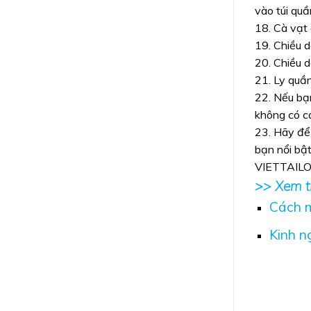
vào túi quầ
18. Cà vạt 
19. Chiều 
20. Chiều d
21. Ly quầ
22. Nếu bạn
không có cá
23. Hãy để 
bạn nổi bật
VIETTAIL
>> Xem t
Cách m
Kinh n