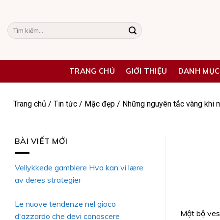
Skip
to
Tìm
content
kiếm:
TRANG CHỦ
GIỚI THIỆU
DANH MỤC
Trang chủ
/
Tin tức
/
Mặc đẹp
/
Những nguyên tắc vàng khi m
BÀI VIẾT MỚI
Vellykkede gamblere Hva kan vi lære
av deres strategier
Le nuove tendenze nel gioco
Một bộ vest
d'azzardo che devi conoscere