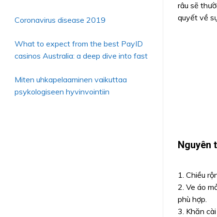
râu sẽ thườ
quyết về sự
Coronavirus disease 2019
What to expect from the best PayID
casinos Australia: a deep dive into fast
Miten uhkapelaaminen vaikuttaa
psykologiseen hyvinvointiin
Nguyên 
1. Chiều rộ
2. Ve áo mỏ
phù hợp.
3. Khăn cài