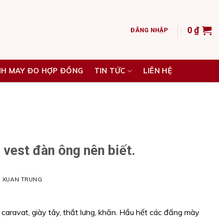
0
₫
ĐĂNG NHẬP
NH MAY ĐO HỢP ĐỒNG
TIN TỨC
LIÊN HỆ
vest đàn ông nên biết.
H XUAN TRUNG
, caravat, giày tây, thắt lưng, khăn. Hầu hết các đấng mày