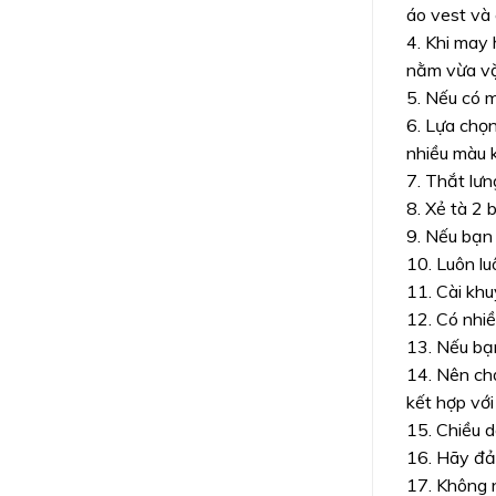
áo vest và 
4. Khi may 
nằm vừa vặ
5. Nếu có m
6. Lựa chọ
nhiều màu k
7. Thắt lưn
8. Xẻ tà 2 
9. Nếu bạn 
10. Luôn lu
11. Cài khu
12. Có nhiề
13. Nếu bạn
14. Nên chọ
kết hợp với
15. Chiều d
16. Hãy đả
17. Không n