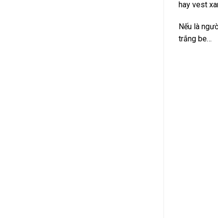
hay vest xa
Nếu là ngườ
trắng be…