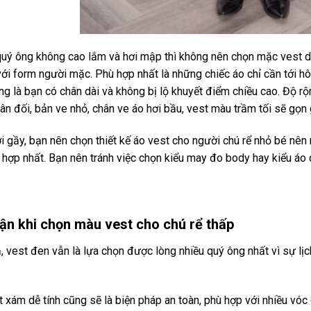
uý ông không cao lắm và hơi mập thì không nên chọn mặc vest dá
ới form người mặc. Phù hợp nhất là những chiếc áo chỉ cần tới hôn
g là bạn có chân dài và không bị lộ khuyết điểm chiều cao. Độ rộ
ân đối, bản ve nhỏ, chân ve áo hơi bầu, vest màu trầm tối sẽ gọn
i gầy, bạn nên chọn thiết kế áo vest cho người chú rể nhỏ bé nên 
 hợp nhất. Bạn nên tránh việc chọn kiểu may đo body hay kiểu áo 
hận khi chọn màu vest cho chú rể thấp
ả, vest đen vẫn là lựa chọn được lòng nhiều quý ông nhất vì sự lị
 xám dễ tính cũng sẽ là biện pháp an toàn, phù hợp với nhiều vóc