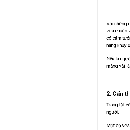
Với những q
vừa chuẩn v
có cảm tưởn
hàng khuy c
Nếu là ngườ
mảng vải là
2. Cẩn t
Trong tất c
người.
Một bộ vest