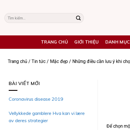
Skip
to
Tìm
content
kiếm:
TRANG CHỦ
GIỚI THIỆU
DANH MỤC
Trang chủ
/
Tin tức
/
Mặc đẹp
/
Những điều cần lưu ý khi chọ
BÀI VIẾT MỚI
Coronavirus disease 2019
Vellykkede gamblere Hva kan vi lære
av deres strategier
Để chọn một