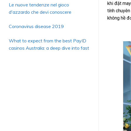
khi đặt may
Le nuove tendenze nel gioco
tính chuyên
d'azzardo che devi conoscere
không hề đơ
Coronavirus disease 2019
What to expect from the best PayID
casinos Australia: a deep dive into fast