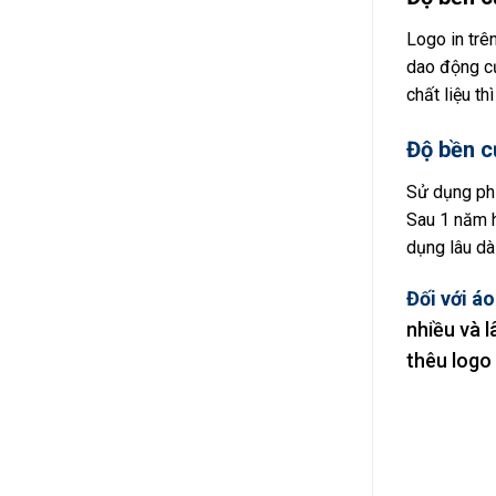
Logo in trê
dao động củ
chất liệu th
Độ bền c
Sử dụng phư
Sau 1 năm h
dụng lâu dà
Đối với áo
nhiều và l
thêu logo