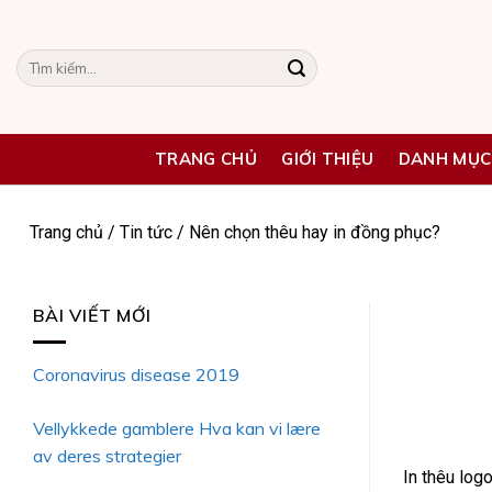
Skip
to
Tìm
content
kiếm:
TRANG CHỦ
GIỚI THIỆU
DANH MỤC
Trang chủ
/
Tin tức
/
Nên chọn thêu hay in đồng phục?
BÀI VIẾT MỚI
Coronavirus disease 2019
Vellykkede gamblere Hva kan vi lære
av deres strategier
In thêu log