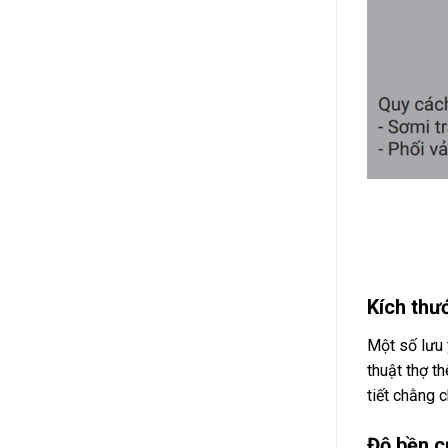
Kích thướ
Một số lưu 
thuật thợ t
tiết chằng 
Độ bền c