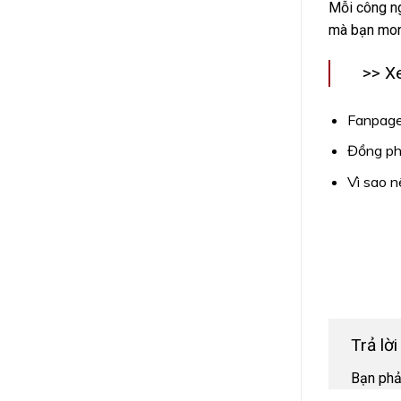
Mỗi công ng
mà bạn mong
>> X
Fanpage
Đồng ph
Vì sao 
Trả lờ
Bạn ph