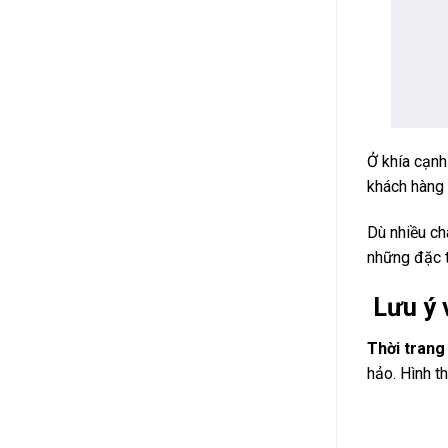
Ở khía cạn
khách hàng 
Dù nhiều ch
những đặc t
Lưu ý 
Thời tran
hảo. Hình t