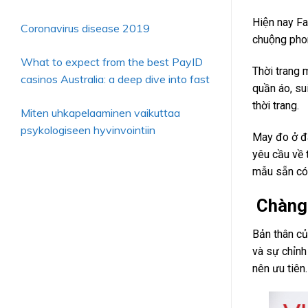
Hiện nay Fas
Coronavirus disease 2019
chuộng phon
What to expect from the best PayID
Thời trang 
casinos Australia: a deep dive into fast
quần áo, su
thời trang.
Miten uhkapelaaminen vaikuttaa
psykologiseen hyvinvointiin
May đo ở đây
yêu cầu về 
mẫu sẵn có
Chàng 
Bản thân cu
và sự chỉn
nên ưu tiên.