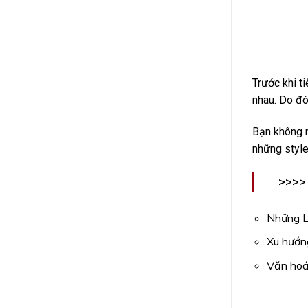
Trước khi ti
nhau. Do đó 
Bạn không nê
những style 
>>>>
Những L
Xu hướn
Văn hoá