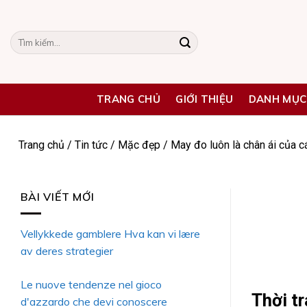
Skip
to
Tìm
content
kiếm:
TRANG CHỦ
GIỚI THIỆU
DANH MỤC
Trang chủ
/
Tin tức
/
Mặc đẹp
/
May đo luôn là chân ái của cá
BÀI VIẾT MỚI
Vellykkede gamblere Hva kan vi lære
av deres strategier
Le nuove tendenze nel gioco
Thời t
d'azzardo che devi conoscere