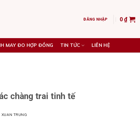
0
₫
ĐĂNG NHẬP
NH MAY ĐO HỢP ĐỒNG
TIN TỨC
LIÊN HỆ
c chàng trai tinh tế
H XUAN TRUNG