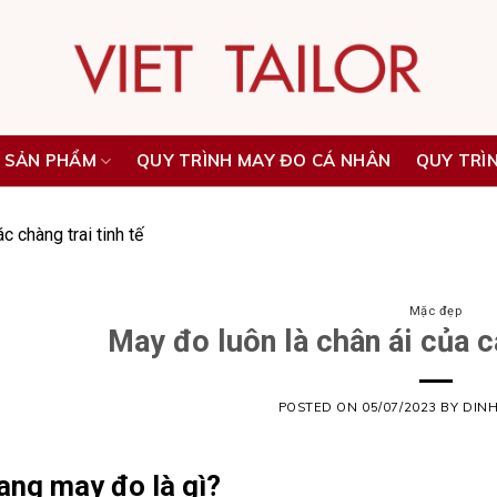
 SẢN PHẨM
QUY TRÌNH MAY ĐO CÁ NHÂN
QUY TRÌ
c chàng trai tinh tế
Mặc đẹp
May đo luôn là chân ái của cá
POSTED ON
05/07/2023
BY
DIN
rang may đo là gì?