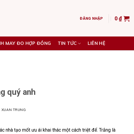
0
₫
ĐĂNG NHẬP
NH MAY ĐO HỢP ĐỒNG
TIN TỨC
LIÊN HỆ
ng quý anh
H XUAN TRUNG
c nhà tạo mốt ưu ái khai thác một cách triệt để. Trắng là