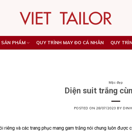
 SẢN PHẨM
QUY TRÌNH MAY ĐO CÁ NHÂN
QUY TRÌ
Mặc đẹp
Diện suit trắng cù
POSTED ON
28/07/2023
BY
DIN
nói riêng và các trang phục mang gam trắng nói chung luôn được cá