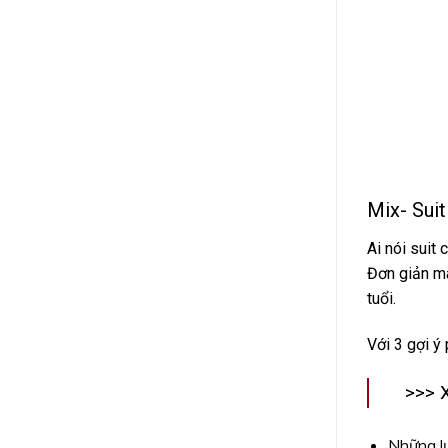
Mix- Sui
Ai nói suit
Đơn giản mà
tuổi.
Với 3 gợi ý
>>>
Những lư