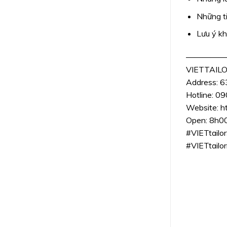
Những t
Lưu ý k
—————
VIETTAIL
Address: 6
Hotline: 0
Website:
ht
Open: 8h0
#VIETtailor
#VIETtail