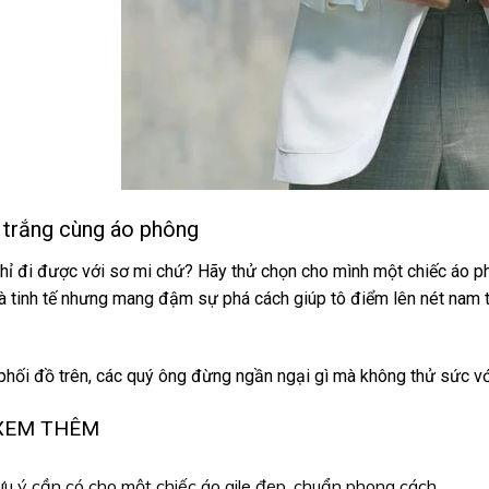
t trắng cùng áo phông
 chỉ đi được với sơ mi chứ? Hãy thử chọn cho mình một chiếc áo p
 tinh tế nhưng mang đậm sự phá cách giúp tô điểm lên nét nam tín
 phối đồ trên, các quý ông đừng ngần ngại gì mà không thử sức với
 XEM THÊM
u ý cần có cho một chiếc áo gile đẹp, chuẩn phong cách