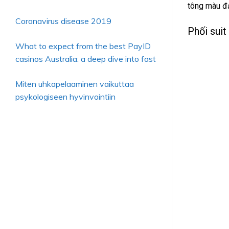
tông màu đạ
Coronavirus disease 2019
Phối suit
What to expect from the best PayID
casinos Australia: a deep dive into fast
Miten uhkapelaaminen vaikuttaa
psykologiseen hyvinvointiin