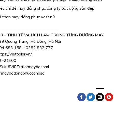
iêu chí để may đồng phục công ty bất động sản đẹp
hi chọn may đồng phục vest nữ
——————————————–
OR – TINH TẾ VÀ LỊCH LÃM TRONG TỪNG ĐƯỜNG MAY
39 Quang Trung, Hà Đông, Hà Nội
904 683 158 – 0382 832 777
tps://viettailor.vn/
0 -21h00
Suit
#VIETtailormaydosomi
orrmaydodongphuccongso