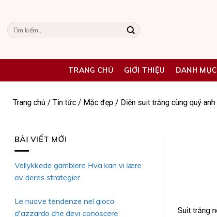
Skip
to
Tìm
content
kiếm:
TRANG CHỦ
GIỚI THIỆU
DANH MỤC
Trang chủ
/
Tin tức
/
Mặc đẹp
/
Diện suit trắng cùng quý anh
BÀI VIẾT MỚI
Vellykkede gamblere Hva kan vi lære
av deres strategier
Le nuove tendenze nel gioco
Suit trắng 
d'azzardo che devi conoscere