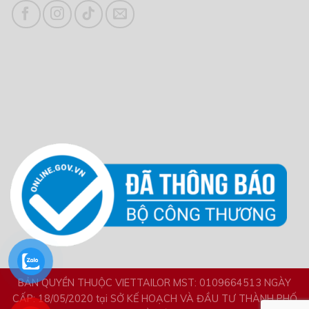
BẢN QUYỀN THUỘC VIETTAILOR MST: 0109664513 NGÀY
CẤP: 18/05/2020 tại SỞ KẾ HOẠCH VÀ ĐẦU TƯ THÀNH PHỐ