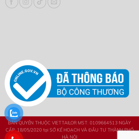
BẢN QUYỀN THUỘC VIETTAILOR MST: 0109664513 NGÀY
CẤP: 18/05/2020 tại SỞ KẾ HOẠCH VÀ ĐẦU TƯ THÀNH PHỐ
HÀ NỘI