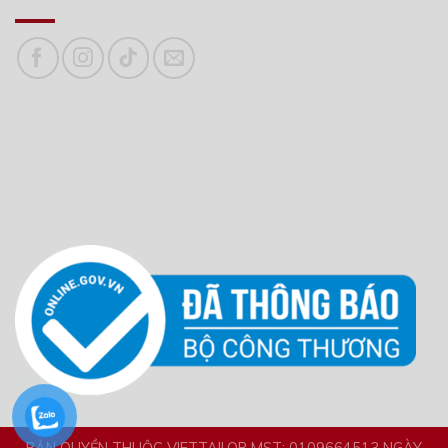
BẢN QUYỀN THUỘC VIETTAILOR MST: 0109664513 NGÀY