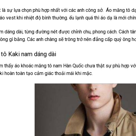
 là sự lựa chọn phù hợp nhất với các anh công sở.
Áo măng tô dạ
o vest khi nhiệt độ bình thường. ếu lạnh quá thì áo dạ là mới chín
 dáng dài, từng đường nét được chỉnh chu, phong cách. Cách tân k
hông gì bằng. Các anh chàng sẽ trông trở nên đẳng cấp quý ông hơ
tô Kaki nam dáng dài
m thấy áo khoác măng tô nam Hàn Quốc chưa thật sự phù hợp với
aki hoàn toàn tạo cảm giác thoải mái khi mặc.