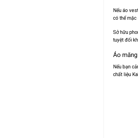
Nếu áo vest
có thể mặc á
Sở hữu phom
tuyệt đối k
Áo măng 
Nếu bạn cả
chất liệu K