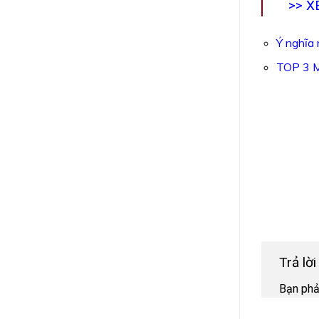
>> 
Ý nghĩa
TOP 3 
Trả lờ
Bạn ph