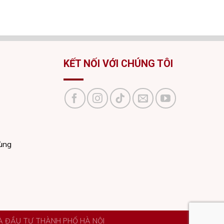
KẾT NỐI VỚI CHÚNG TÔI
dùng
VÀ ĐẦU TƯ THÀNH PHỐ HÀ NỘI