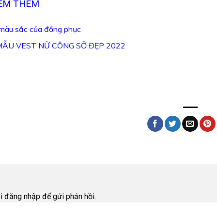
XEM THÊM
 màu sắc của đồng phục
MẪU VEST NỮ CÔNG SỞ ĐẸP 2022
i
ải
đăng nhập
để gửi phản hồi.