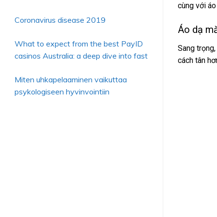
cùng với áo
Coronavirus disease 2019
Áo dạ mă
What to expect from the best PayID
Sang trọng,
casinos Australia: a deep dive into fast
cách tân hơ
Miten uhkapelaaminen vaikuttaa
psykologiseen hyvinvointiin