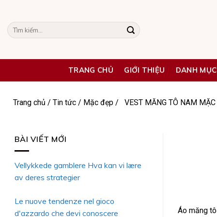
Skip
to
Tìm
content
kiếm:
TRANG CHỦ
GIỚI THIỆU
DANH MỤC
Trang chủ
/
Tin tức
/
Mặc đẹp
/
VEST MĂNG TÔ NAM MẶC 
BÀI VIẾT MỚI
Vellykkede gamblere Hva kan vi lære
av deres strategier
Le nuove tendenze nel gioco
Áo măng tô 
d'azzardo che devi conoscere