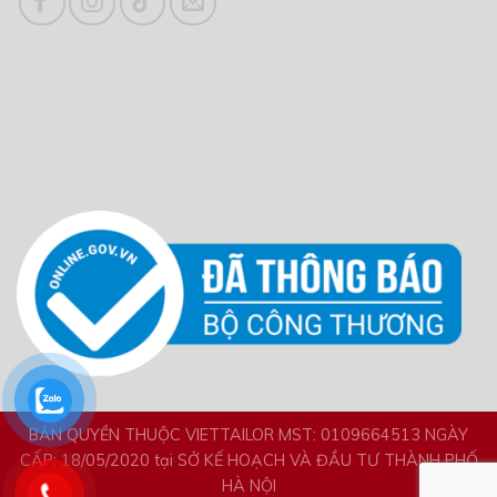
BẢN QUYỀN THUỘC VIETTAILOR MST: 0109664513 NGÀY
CẤP: 18/05/2020 tại SỞ KẾ HOẠCH VÀ ĐẦU TƯ THÀNH PHỐ
HÀ NỘI