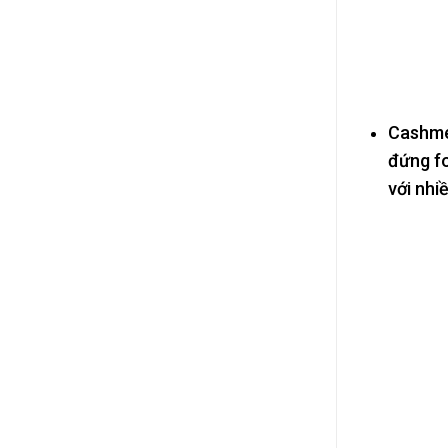
Cashmer
đứng fo
với nhi