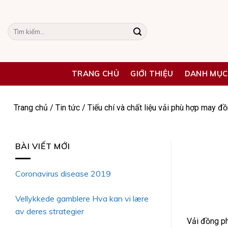
Skip
to
Tìm
content
kiếm:
TRANG CHỦ
GIỚI THIỆU
DANH MỤC
Trang chủ
/
Tin tức
/
Tiếu chí và chất liệu vải phù hợp may 
BÀI VIẾT MỚI
Coronavirus disease 2019
Vellykkede gamblere Hva kan vi lære
av deres strategier
Vải
đồng p