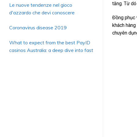
tăng. Từ dó
Le nuove tendenze nel gioco
d'azzardo che devi conoscere
Đồng phục v
khách hàng 
Coronavirus disease 2019
chuyên dụng
What to expect from the best PayID
casinos Australia: a deep dive into fast