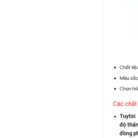
Chất liệ
Màu sắc 
Chọn hàn
Các chất
Tuytsi:
độ thấm
đồng ph