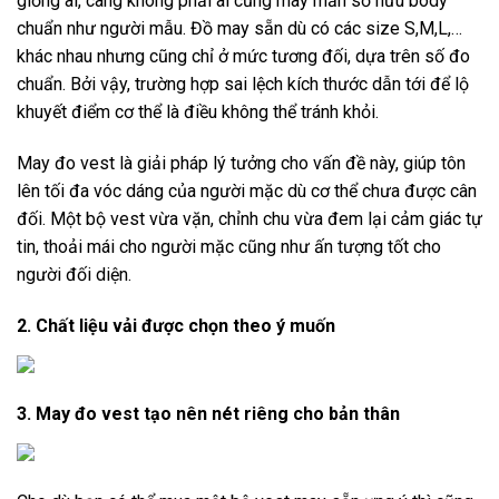
giống ai, càng không phải ai cũng may mắn sở hữu body
chuẩn như người mẫu. Đồ may sẵn dù có các size S,M,L,…
khác nhau nhưng cũng chỉ ở mức tương đối, dựa trên số đo
chuẩn. Bởi vậy, trường hợp sai lệch kích thước dẫn tới để lộ
khuyết điểm cơ thể là điều không thể tránh khỏi.
May đo vest là giải pháp lý tưởng cho vấn đề này, giúp tôn
lên tối đa vóc dáng của người mặc dù cơ thể chưa được cân
đối. Một bộ vest vừa vặn, chỉnh chu vừa đem lại cảm giác tự
tin, thoải mái cho người mặc cũng như ấn tượng tốt cho
người đối diện.
2. Chất liệu vải được chọn theo ý muốn
3. May đo vest tạo nên nét riêng cho bản thân