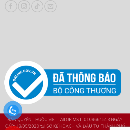
BẢN QUYỀN THUỘC VIETTAILOR MST: 0109664513 NGÀY
CẤP: 18/05/2020 tại SỞ KẾ HOẠCH VÀ ĐẦU TƯ THÀNH PHỐ