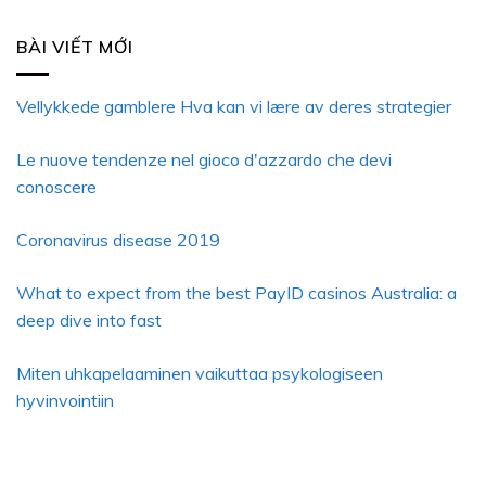
BÀI VIẾT MỚI
Vellykkede gamblere Hva kan vi lære av deres strategier
Le nuove tendenze nel gioco d'azzardo che devi
conoscere
Coronavirus disease 2019
What to expect from the best PayID casinos Australia: a
deep dive into fast
Miten uhkapelaaminen vaikuttaa psykologiseen
hyvinvointiin