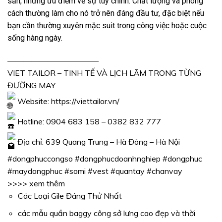
sẵn, nhưng ưu điểm về sự tùy chỉnh. Chất lượng và phong
cách thường làm cho nó trở nên đáng đầu tư, đặc biệt nếu
bạn cần thường xuyên mặc suit trong công việc hoặc cuộc
sống hàng ngày.
———————————–
VIET TAILOR – TINH TẾ VÀ LỊCH LÃM TRONG TỪNG
ĐƯỜNG MAY
Website:
https://viettailor.vn/
Hotline: 0904 683 158 – 0382 832 777
Địa chỉ: 639 Quang Trung – Hà Đông – Hà Nội
#dongphuccongso
#dongphucdoanhnghiep
#dongphuc
#maydongphuc
#somi
#vest
#quantay
#chanvay
>>>> xem thêm
Các Loại Gile Đáng Thử Nhất
các mẫu quần baggy công sở lưng cao đẹp và thời