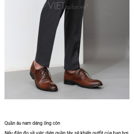
Quần âu nam dáng ống côn
Nếu đắn đo về việc diện quần tây sẽ khiến outfit của bạn hơi