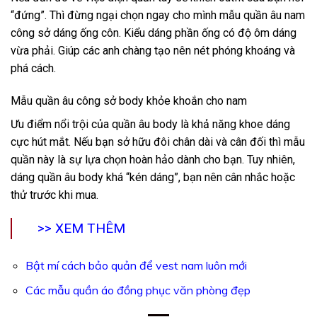
“đứng”. Thì đừng ngại chọn ngay cho mình mẫu quần âu nam
công sở dáng ống côn. Kiểu dáng phần ống có độ ôm dáng
vừa phải. Giúp các anh chàng tạo nên nét phóng khoáng và
phá cách.
Mẫu quần âu công sở body khỏe khoắn cho nam
Ưu điểm nổi trội của quần âu body là khả năng khoe dáng
cực hút mắt. Nếu bạn sở hữu đôi chân dài và cân đối thì mẫu
quần này là sự lựa chọn hoàn hảo dành cho bạn. Tuy nhiên,
dáng quần âu body khá “kén dáng”, bạn nên cân nhắc hoặc
thử trước khi mua.
>> XEM THÊM
Bật mí cách bảo quản để vest nam luôn mới
Các mẫu quần áo đồng phục văn phòng đẹp