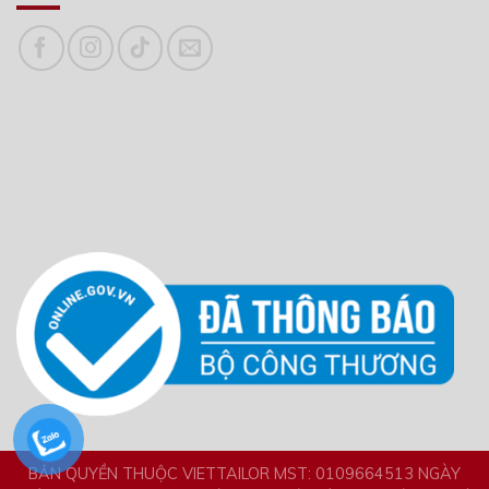
BẢN QUYỀN THUỘC VIETTAILOR MST: 0109664513 NGÀY