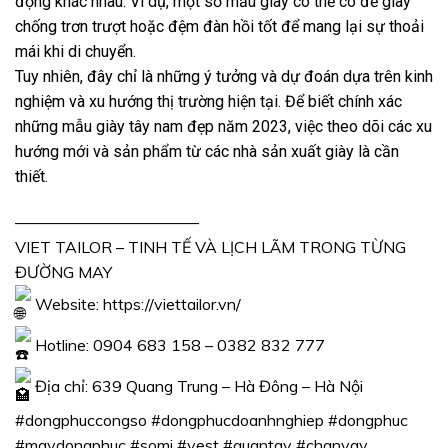
động khác nhau. Ví dụ, một số mẫu giày có thể có đế giày
chống trơn trượt hoặc đệm đàn hồi tốt để mang lại sự thoải
mái khi di chuyển.
Tuy nhiên, đây chỉ là những ý tưởng và dự đoán dựa trên kinh
nghiệm và xu hướng thị trường hiện tại. Để biết chính xác
những mẫu giày tây nam đẹp năm 2023, việc theo dõi các xu
hướng mới và sản phẩm từ các nhà sản xuất giày là cần
thiết.
———————————–
VIET TAILOR – TINH TẾ VÀ LỊCH LÃM TRONG TỪNG
ĐƯỜNG MAY
Website:
https://viettailor.vn/
Hotline: 0904 683 158 – 0382 832 777
Địa chỉ: 639 Quang Trung – Hà Đông – Hà Nội
#dongphuccongso
#dongphucdoanhnghiep
#dongphuc
#maydongphuc
#somi
#vest
#quantay
#chanvay