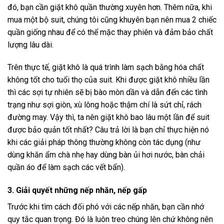
đó, bạn cần giặt khô quần thường xuyên hơn. Thêm nữa, khi
mua một bộ suit, chúng tôi cũng khuyên bạn nên mua 2 chiếc
quần giống nhau để có thể mặc thay phiên và đảm bảo chất
lượng lâu dài.
Trên thực tế, giặt khô là quá trình làm sạch bằng hóa chất
không tốt cho tuổi thọ của suit. Khi được giặt khô nhiều lần
thì các sợi tự nhiên sẽ bị bào mòn dần và dẫn đến các tình
trạng như sợi giòn, xù lông hoặc thậm chí là sứt chỉ, rách
đường may. Vậy thì, ta nên giặt khô bao lâu một lần để suit
được bảo quản tốt nhất? Câu trả lời là bạn chỉ thực hiện nó
khi các giải pháp thông thường không còn tác dụng (như
dùng khăn ẩm chà nhẹ hay dùng bàn ủi hơi nước, bàn chải
quần áo để làm sạch các vết bẩn).
3. Giải quyết những nếp nhăn, nếp gấp
Trước khi tìm cách đối phó với các nếp nhăn, bạn cần nhớ
quy tắc quan trọng. Đó là luôn treo chúng lên chứ không nên