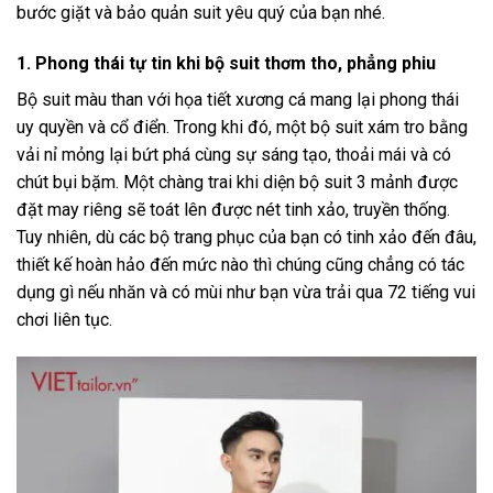
bước giặt và bảo quản suit yêu quý của bạn nhé.
1. Phong thái tự tin khi bộ suit thơm tho, phẳng phiu
Bộ suit màu than với họa tiết xương cá mang lại phong thái
uy quyền và cổ điển. Trong khi đó, một bộ suit xám tro bằng
vải nỉ mỏng lại bứt phá cùng sự sáng tạo, thoải mái và có
chút bụi bặm. Một chàng trai khi diện bộ suit 3 mảnh được
đặt may riêng sẽ toát lên được nét tinh xảo, truyền thống.
Tuy nhiên, dù các bộ trang phục của bạn có tinh xảo đến đâu,
thiết kế hoàn hảo đến mức nào thì chúng cũng chẳng có tác
dụng gì nếu nhăn và có mùi như bạn vừa trải qua 72 tiếng vui
chơi liên tục.