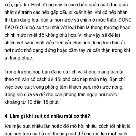
xếp, gấp lại. Hành động này là cách bảo quản suit đơn giản
nhất để tránh các nếp gấp xấu xí xuất hiện. Khi có nếp nhăn
thì bạn dùng loại bàn ủi hơi nước và chỉnh ở mức thấp. ĐỪNG
BAO GIỜ ủi bộ suit tại nhà với loại bàn là thông thường hoặc
chỉnh mức nhiệt độ không phù hợp. Vì như vậy sẽ để lại
nhiều vệt sáng vĩnh viễn trên vải. Bạn nên dùng loại bàn ủi
hơi nước nhỏ dạng đứng hoặc cầm tay và cẩn thận trong khi
ủi trang phục.
Trong trường hợp bạn đang du lịch và không mang bàn ủi
theo thì vẫn có cách để đối phó các nếp nhăn này. Bạn chỉ
việc treo suit trong phòng tắm khách sạn, mở nước nóng,
đóng kín cửa và để cho căn phòng tràn ngập hơi nước
khoảng từ 10 đến 15 phút.
4. Làm gì khi suit có nhiều mùi cơ thể?
Khi mặc suit nhiều lần hoặc đổ mồ hôi nhiều, cách tốt nhất là
bạn nên treo suit ở nơi thoáng mát để cho gió lùa một cách