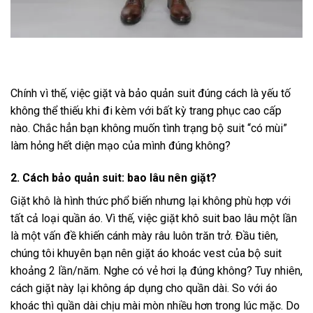
Chính vì thế, việc giặt và bảo quản suit đúng cách là yếu tố
không thể thiếu khi đi kèm với bất kỳ trang phục cao cấp
nào. Chắc hẳn bạn không muốn tình trạng bộ suit “có mùi”
làm hỏng hết diện mạo của mình đúng không?
2. Cách bảo quản suit: bao lâu nên giặt?
Giặt khô là hình thức phổ biến nhưng lại không phù hợp với
tất cả loại quần áo. Vì thế, việc giặt khô suit bao lâu một lần
là một vấn đề khiến cánh mày râu luôn trăn trở. Đầu tiên,
chúng tôi khuyên bạn nên giặt áo khoác vest của bộ suit
khoảng 2 lần/năm. Nghe có vẻ hơi lạ đúng không? Tuy nhiên,
cách giặt này lại không áp dụng cho quần dài. So với áo
khoác thì quần dài chịu mài mòn nhiều hơn trong lúc mặc. Do