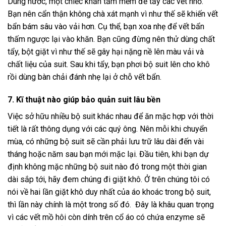
Dùng nước, một chiếc khăn tắm mềm để tẩy các vết nhỏ.
Bạn nên cẩn thận không chà xát mạnh vì như thế sẽ khiến vết
bẩn bám sâu vào vải hơn. Cụ thể, bạn xoa nhẹ để vết bẩn
thấm ngược lại vào khăn. Bạn cũng đừng nên thử dùng chất
tẩy, bột giặt vì như thế sẽ gây hại nặng nề lên màu vải và
chất liệu của suit. Sau khi tẩy, bạn phơi bộ suit lên cho khô
rồi dùng bàn chải đánh nhẹ lại ở chỗ vết bẩn.
7. Kĩ thuật nào giúp bảo quản suit lâu bền
Việc sở hữu nhiều bộ suit khác nhau để ăn mặc hợp với thời
tiết là rất thông dụng với các quý ông. Nên mỗi khi chuyển
mùa, có những bộ suit sẽ cần phải lưu trữ lâu dài đến vài
tháng hoặc năm sau bạn mới mặc lại. Đầu tiên, khi bạn dự
định không mặc những bộ suit nào đó trong một thời gian
dài sắp tới, hãy đem chúng đi giặt khô. Ở trên chúng tôi có
nói về hai lần giặt khô duy nhất của áo khoác trong bộ suit,
thì lần này chính là một trong số đó. Đây là khâu quan trọng
vì các vết mồ hôi còn dính trên cổ áo có chứa enzyme sẽ