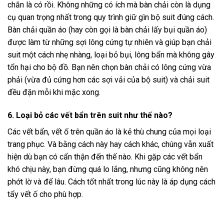
chắn là có rồi. Không những có ích mà bàn chải còn là dụng
cụ quan trọng nhất trong quy trình giữ gìn bộ suit đúng cách.
Bàn chải quần áo (hay còn gọi là bàn chải lấy bụi quần áo)
được làm từ những sợi lông cứng tự nhiên và giúp bạn chải
suit một cách nhẹ nhàng, loại bỏ bụi, lông bẩn mà không gây
tổn hại cho bộ đồ. Bạn nên chọn bàn chải có lông cứng vừa
phải (vừa đủ cứng hơn các sợi vải của bộ suit) và chải suit
đều đặn mỗi khi mặc xong.
6. Loại bỏ các vết bẩn trên suit như thế nào?
Các vết bẩn, vết ố trên quần áo là kẻ thù chung của mọi loại
trang phục. Và bằng cách này hay cách khác, chúng vẫn xuất
hiện dù bạn có cẩn thận đến thế nào. Khi gặp các vết bẩn
khó chịu này, bạn đừng quá lo lắng, nhưng cũng không nên
phớt lờ và để lâu. Cách tốt nhất trong lúc này là áp dụng cách
tẩy vết ố cho phù hợp.