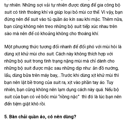
tự nhiên. Những sợi vải tự nhiên được dùng để gia công bộ
suit có tính thoáng khí và giúp loại bỏ mùi cơ thể. Vì vậy, bạn
đừng nên để suit vào tủ quần áo kín sau khi mặc. Thêm nữa,
bạn cũng không nên treo những bộ suit tiếp xúc nhau trên
sào mà nên để có khoảng không cho thoáng khí.
Một phương thức tương đối nhanh để đối phó với mùi hôi là
dùng xịt khử mùi cho suit. Cách này không thích hợp với
những bộ suit trong tình trạng nặng mùi mà chỉ dành cho
những bộ suit được mặc sau những dịp như: ăn đồ nướng,
lẩu, dùng bữa trên máy bay,…Trước khi dùng xịt khử mùi thì
bạn nên lật bề trong của suit ra, xịt vào phần tay áo. Tuy
nhiên, bạn cũng không nên lạm dụng cách này quá. Nếu bộ
suit của bạn có vẻ bốc mùi “nồng nặc” thì đó là lúc bạn nên
đến tiệm giặt khô rồi.
5. Bàn chải quần áo, có nên dùng?