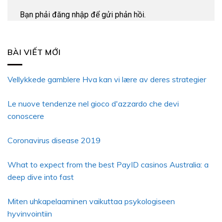
Bạn phải
đăng nhập
để gửi phản hồi.
BÀI VIẾT MỚI
Vellykkede gamblere Hva kan vi lære av deres strategier
Le nuove tendenze nel gioco d'azzardo che devi
conoscere
Coronavirus disease 2019
What to expect from the best PayID casinos Australia: a
deep dive into fast
Miten uhkapelaaminen vaikuttaa psykologiseen
hyvinvointiin