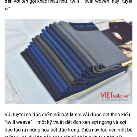
đến với tên gọi khác nhau như “twill”, “twill-woven” hay “tuyết
xi”.
Vải tuytsi có đặc điểm nổi bật là sợi vải được dệt theo kiểu
“twill weave” – một kỹ thuật dệt đan xen sợi ngang và sợi
dọc tạo ra những họa tiết đặc trưng. Điều này tạo nên một bề