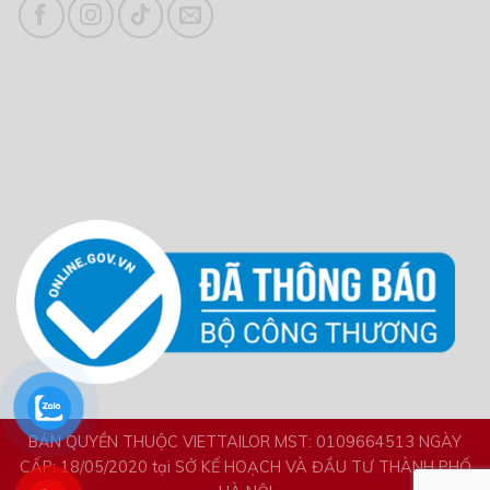
BẢN QUYỀN THUỘC VIETTAILOR MST: 0109664513 NGÀY
CẤP: 18/05/2020 tại SỞ KẾ HOẠCH VÀ ĐẦU TƯ THÀNH PHỐ