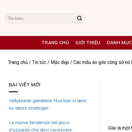
Skip
to
Tìm
content
kiếm:
TRANG CHỦ
GIỚI THIỆU
DANH MỤC
Trang chủ
/
Tin tức
/
Mặc đẹp
/
Các mẫu áo gile công sở nữ 
BÀI VIẾT MỚI
Vellykkede gamblere Hva kan vi lære
av deres strategier
Le nuove tendenze nel gioco
Gile là một
d'azzardo che devi conoscere