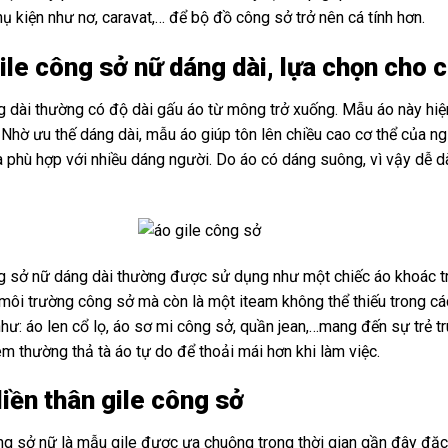
ụ kiện như nơ, caravat,… để bộ đồ công sở trở nên cá tính hơn.
ile công sở nữ dáng dài, lựa chọn cho c
g dài thường có độ dài gấu áo từ mông trở xuống. Mẫu áo này h
. Nhờ ưu thế dáng dài, mẫu áo giúp tôn lên chiều cao cơ thể của
à phù hợp với nhiều dáng người. Do áo có dáng suông, vì vậy dễ d
g sở nữ dáng dài thường được sử dụng như một chiếc áo khoác tr
môi trường công sở mà còn là một iteam không thể thiếu trong các 
hư: áo len cổ lọ, áo sơ mi công sở, quần jean,…mang đến sự trẻ t
em thường thả tà áo tự do để thoải mái hơn khi làm việc.
liền thân gile công sở
ng sở nữ là mẫu gile được ưa chuộng trong thời gian gần đây đặc