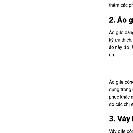
thêm các ph
2. Áo g
Áo gile dán
kỳ ưa thích
áo này đó l
em.
Áo gile côn
dụng trong 
phục khác n
do các chị 
3. Váy 
Váy gile cô