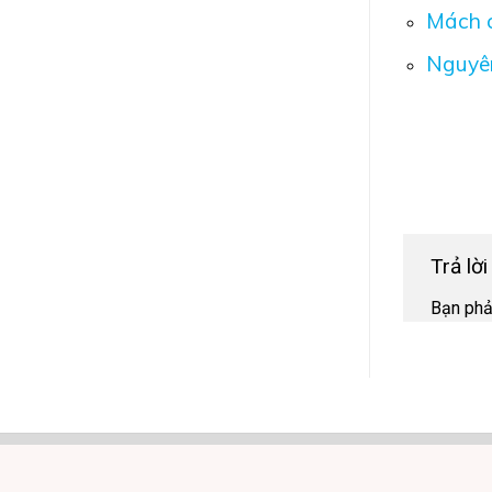
Mách c
Nguyên
Trả lờ
Bạn ph