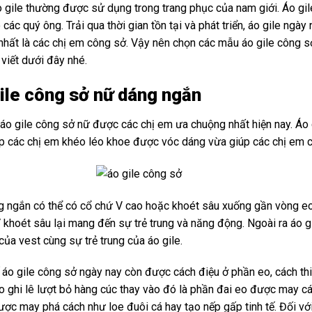
o gile thường được sử dụng trong trang phục của nam giới. Áo gi
 các quý ông. Trải qua thời gian tồn tại và phát triển, áo gile ng
nhất là các chị em công sở. Vậy nên chọn các mẫu áo gile công
 viết dưới đây nhé.
gile công sở nữ dáng ngắn
áo gile công sở nữ được các chị em ưa chuộng nhất hiện nay. Áo c
p các chị em khéo léo khoe được vóc dáng vừa giúp các chị em 
g ngắn có thể có cổ chứ V cao hoặc khoét sâu xuống gần vòng eo
V khoét sâu lại mang đến sự trẻ trung và năng động. Ngoài ra áo gi
của vest cùng sự trẻ trung của áo gile.
ế áo gile công sở ngày nay còn được cách điệu ở phần eo, cách th
 ghi lê lượt bỏ hàng cúc thay vào đó là phần đai eo được may các
ợc may phá cách như loe đuôi cá hay tạo nếp gấp tinh tế. Đối với