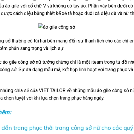
ủa áo gile với cổ chữ V và không có tay áo. Phần váy bên dưới c
 được cách điệu bằng thiết kể xẻ tà hoặc đuôi cá điệu đà và nữ tí
ng sở thường có túi hai bên mang đến sự thanh lịch cho các chị e
ém phần sang trọng và lịch sự.
 áo gile công sở nữ tưởng chừng chỉ là một iteam trong tủ đồ nh
công sở. Sự đa dạng mẫu mã, kết hợp linh hoạt với trang phục và
 những chia sẻ của
VIET TAILOR
về những mẫu áo gile công sở n
a chọn tuyệt vời khi lựa chọn trang phục hàng ngày.
thêm:
dẫn trang phục thời trang công sở nữ cho các quý