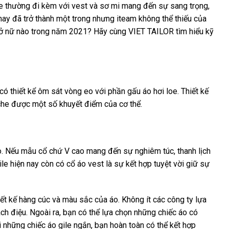
le thường đi kèm với vest và sơ mi mang đến sự sang trọng,
ày nay đã trở thành một trong nhưng iteam không thể thiếu của
 sở nữ nào trong năm 2021? Hãy cùng
VIET TAILOR
tìm hiểu kỹ
ó thiết kể ôm sát vòng eo với phần gấu áo hơi loe. Thiết kế
che được một số khuyết điểm của cơ thể.
. Nếu mẫu cổ chứ V cao mang đến sự nghiêm túc, thanh lịch
le hiện nay còn có cổ áo vest là sự kết hợp tuyệt vời giữ sự
iết kế hàng cúc và màu sắc của áo. Không ít các công ty lựa
h điệu. Ngoài ra, bạn có thể lựa chọn những chiếc áo có
 những chiếc áo gile ngắn, bạn hoàn toàn có thể kết hợp