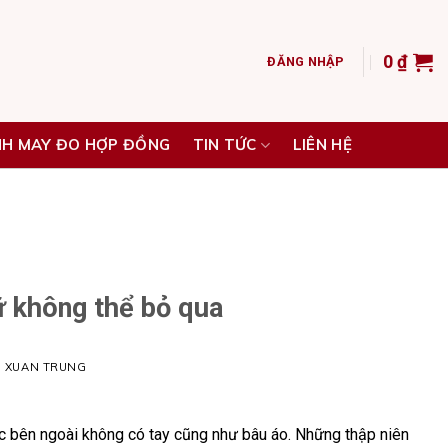
0
₫
ĐĂNG NHẬP
NH MAY ĐO HỢP ĐỒNG
TIN TỨC
LIÊN HỆ
ữ không thể bỏ qua
H XUAN TRUNG
c bên ngoài không có tay cũng như bâu áo. Những thập niên