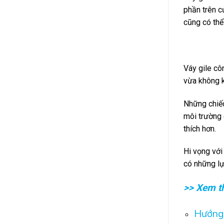
phần trên c
cũng có thể
Váy gile cô
vừa không k
Những chiếc
môi trường 
thích hơn.
Hi vọng với
có những lự
>> Xem 
Hướng 