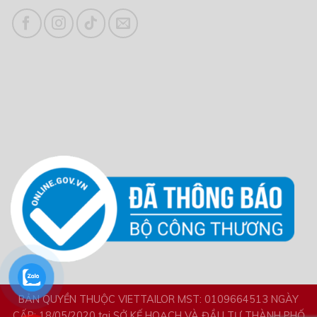
BẢN QUYỀN THUỘC VIETTAILOR MST: 0109664513 NGÀY
CẤP: 18/05/2020 tại SỞ KẾ HOẠCH VÀ ĐẦU TƯ THÀNH PHỐ