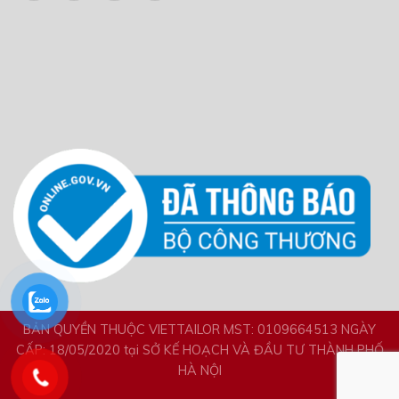
BẢN QUYỀN THUỘC VIETTAILOR MST: 0109664513 NGÀY
CẤP: 18/05/2020 tại SỞ KẾ HOẠCH VÀ ĐẦU TƯ THÀNH PHỐ
HÀ NỘI