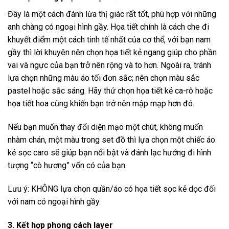
Đây là một cách đánh lừa thị giác rất tốt, phù hợp với những
anh chàng có ngoại hình gầy. Họa tiết chính là cách che đi
khuyết điểm một cách tinh tế nhất của cơ thể, với bạn nam
gầy thì lời khuyên nên chọn họa tiết kẻ ngang giúp cho phần
vai và ngực của bạn trở nên rộng và to hơn. Ngoài ra, tránh
lựa chọn những màu áo tối đơn sắc; nên chọn màu sắc
pastel hoặc sắc sáng. Hãy thử chọn họa tiết kẻ ca-rô hoặc
họa tiết hoa cũng khiến bạn trở nên mập mạp hơn đó.
Nếu bạn muốn thay đổi diện mạo một chút, không muốn
nhàm chán, một màu trong set đồ thì lựa chọn một chiếc áo
kẻ sọc caro sẽ giúp bạn nổi bật và đánh lạc hướng đi hình
tượng “cò hương” vốn có của bạn.
Lưu ý: KHÔNG lựa chọn quần/áo có họa tiết sọc kẻ dọc đối
với nam có ngoại hình gầy.
3. Kết hợp phong cách layer