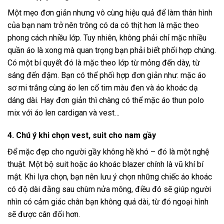
Một mẹo đơn giản nhưng vô cùng hiệu quả để làm thân hình
của bạn nam trở nên trông có da có thịt hơn là mặc theo
phong cách nhiều lớp. Tuy nhiên, không phải chỉ mặc nhiều
quần áo là xong mà quan trọng bạn phải biết phối hợp chúng.
Có một bí quyết đó là mặc theo lớp từ mỏng đến dày, từ
sáng đến đậm. Bạn có thể phối hợp đơn giản như: mặc áo
sơ mi trắng cùng áo len cổ tim màu đen và áo khoác dạ
dáng dài. Hay đơn giản thì chàng có thể mặc áo thun polo
mix với áo len cardigan và vest…
4. Chú ý khi chọn vest, suit cho nam gầy
Để mặc đẹp cho người gầy không hề khó – đó là một nghệ
thuật. Một bộ suit hoặc áo khoác blazer chính là vũ khí bí
mật. Khi lựa chọn, bạn nên lưu ý chọn những chiếc áo khoác
có độ dài đằng sau chùm nửa mông, điều đó sẽ giúp người
nhìn có cảm giác chân bạn không quá dài, từ đó ngoại hình
sẽ được cân đối hơn.