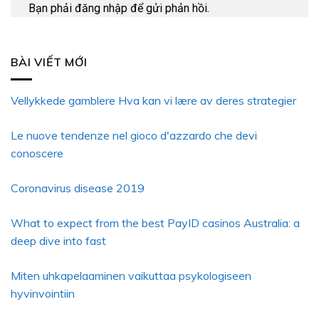
Bạn phải
đăng nhập
để gửi phản hồi.
BÀI VIẾT MỚI
Vellykkede gamblere Hva kan vi lære av deres strategier
Le nuove tendenze nel gioco d'azzardo che devi
conoscere
Coronavirus disease 2019
What to expect from the best PayID casinos Australia: a
deep dive into fast
Miten uhkapelaaminen vaikuttaa psykologiseen
hyvinvointiin