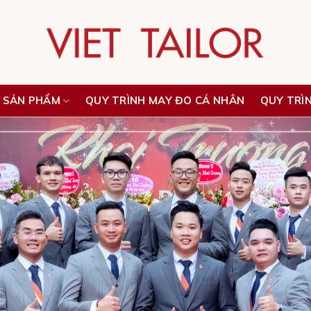
 SẢN PHẨM
QUY TRÌNH MAY ĐO CÁ NHÂN
QUY TRÌ