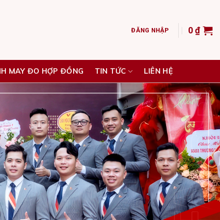
0
₫
ĐĂNG NHẬP
NH MAY ĐO HỢP ĐỒNG
TIN TỨC
LIÊN HỆ