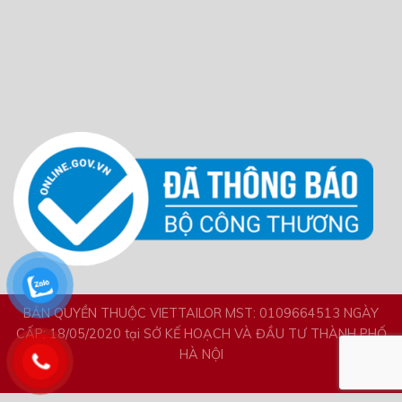
BẢN QUYỀN THUỘC VIETTAILOR MST: 0109664513 NGÀY
CẤP: 18/05/2020 tại SỞ KẾ HOẠCH VÀ ĐẦU TƯ THÀNH PHỐ
HÀ NỘI