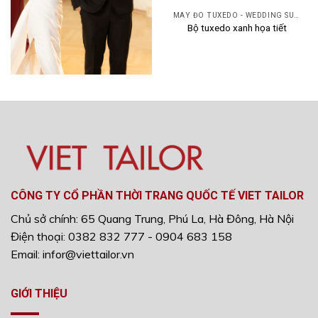
MAY ĐO TUXEDO - WEDDING SUIT
Bộ tuxedo xanh họa tiết
MAY ĐO TUXEDO - WEDDING SUIT
Bộ tuxedo đen ve bóng
CÔNG TY CỔ PHẦN THỜI TRANG QUỐC TẾ VIET TAILOR
Chủ sở chính: 65 Quang Trung, Phú La, Hà Đông, Hà Nội
Điện thoại: 0382 832 777 - 0904 683 158
Email: infor@viettailor.vn
GIỚI THIỆU