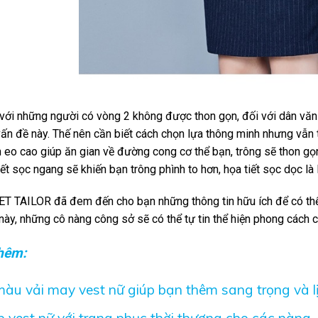
 với những người có vòng 2 không được thon gọn, đối với dân văn
ấn đề này. Thế nên cần biết cách chọn lựa thông minh nhưng vẫn t
 eo cao giúp ăn gian về đường cong cơ thể bạn, trông sẽ thon g
iết sọc ngang sẽ khiến bạn trông phình to hơn, họa tiết sọc dọc là
ET TAILOR đã đem đến cho bạn những thông tin hữu ích để có th
t này, những cô nàng công sở sẽ có thể tự tin thể hiện phong cách 
hêm:
àu vải may vest nữ giúp bạn thêm sang trọng và lị
p vest nữ với trang phục thời thượng cho các nàng