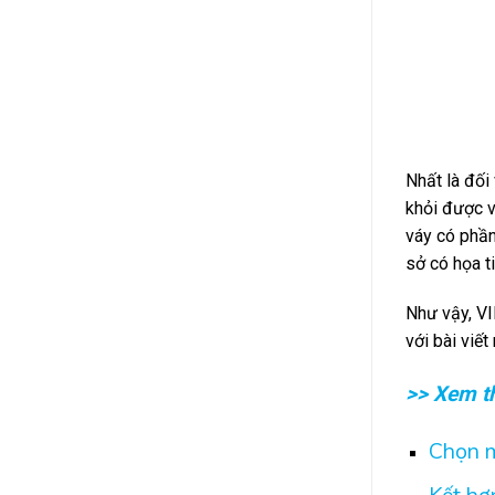
Nhất là đối
khỏi được v
váy có phần
sở có họa t
Như vậy, VI
với bài viế
>> Xem t
Chọn m
Kết hợ