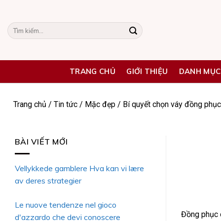
Skip
to
Tìm
content
kiếm:
TRANG CHỦ
GIỚI THIỆU
DANH MỤC
Trang chủ
/
Tin tức
/
Mặc đẹp
/
Bí quyết chọn váy đồng phục
BÀI VIẾT MỚI
Vellykkede gamblere Hva kan vi lære
av deres strategier
Le nuove tendenze nel gioco
Đồng phục c
d'azzardo che devi conoscere