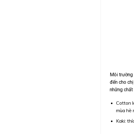
Môi trường 
đến cho chị
những chất 
Cotton l
mùa hè 
Kaki: th