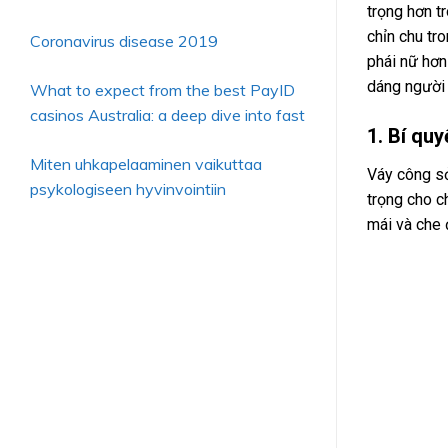
trọng hơn t
chỉn chu tr
Coronavirus disease 2019
phái nữ hơn
dáng người 
What to expect from the best PayID
casinos Australia: a deep dive into fast
1. Bí qu
Miten uhkapelaaminen vaikuttaa
Váy công sở
psykologiseen hyvinvointiin
trọng cho c
mái và che