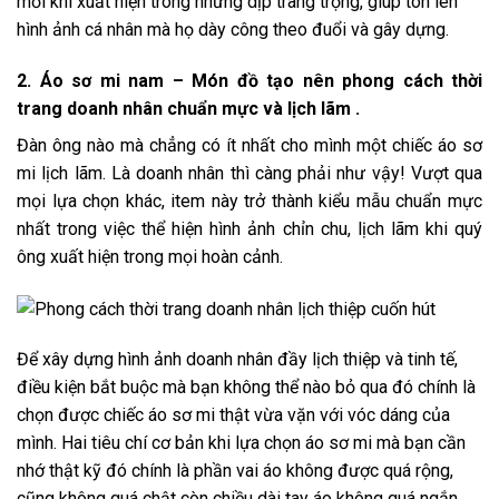
mỗi khi xuất hiện trong những dịp trang trọng, giúp tôn lên
hình ảnh cá nhân mà họ dày công theo đuổi và gây dựng.
2. Áo sơ mi nam – Món đồ tạo nên phong cách thời
trang doanh nhân chuẩn mực và lịch lãm .
Đàn ông nào mà chẳng có ít nhất cho mình một chiếc áo sơ
mi lịch lãm. Là doanh nhân thì càng phải như vậy! Vượt qua
mọi lựa chọn khác, item này trở thành kiểu mẫu chuẩn mực
nhất trong việc thể hiện hình ảnh chỉn chu, lịch lãm khi quý
ông xuất hiện trong mọi hoàn cảnh.
Để xây dựng hình ảnh doanh nhân đầy lịch thiệp và tinh tế,
điều kiện bắt buộc mà bạn không thể nào bỏ qua đó chính là
chọn được chiếc áo sơ mi thật vừa vặn với vóc dáng của
mình. Hai tiêu chí cơ bản khi lựa chọn áo sơ mi mà bạn cần
nhớ thật kỹ đó chính là phần vai áo không được quá rộng,
cũng không quá chật còn chiều dài tay áo không quá ngắn