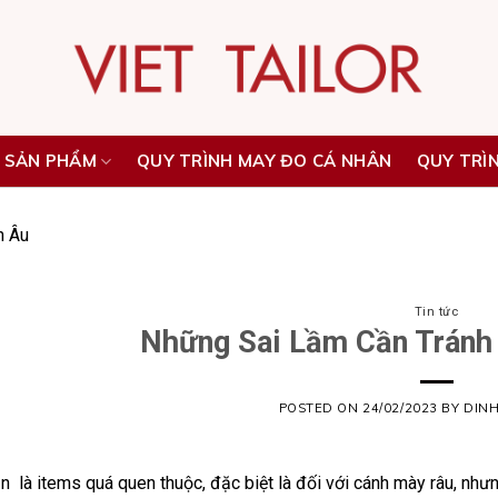
 SẢN PHẨM
QUY TRÌNH MAY ĐO CÁ NHÂN
QUY TRÌ
n Âu
Tin tức
Những Sai Lầm Cần Tránh
POSTED ON
24/02/2023
BY
DIN
 là items quá quen thuộc, đặc biệt là đối với cánh mày râu, như