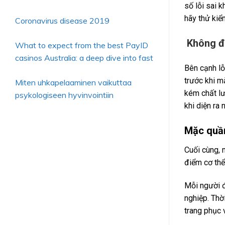
số lỗi sai 
hãy thử kiể
Coronavirus disease 2019
Không để
What to expect from the best PayID
casinos Australia: a deep dive into fast
Bên cạnh lỗ
trước khi m
Miten uhkapelaaminen vaikuttaa
kém chất lư
psykologiseen hyvinvointiin
khi diện ra
Mặc quần
Cuối cùng, 
điểm cơ thể
Mỗi người đ
nghiệp. Thờ
trang phục 