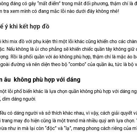
không đáng có gây “mất điểm” trong mắt đối phương, thậm chí là 
m tra xem mình có đang mắc lỗi nào dưới đây không nhé!
 ý khi kết hợp đồ
i khi mix đồ với phụ kiện thì một lỗi khác cũng khiến cho các chàn
ặc. Nếu không là ủi cho phẳng sẽ khiến chiếc quần tây không giữ
ợng. Rồi là phối quần với áo không phù hợp, thậm chí là mặc áo ba 
 ngoài đường và nên diện theo bộ “combo” của quần âu, tức là bộ 
 âu không phù hợp với dáng
một lỗi phổ biến khác là lựa chọn quần không phù hợp với dáng ng
, dìm dáng người.
ều có dáng người và sở thích khác nhau, vì vậy, cách giải quyết 
i trang may đo hiện cũng là một trend mà nhiều quý anh lựa chọn
vừa như in mà lại còn “độc” và “lạ”, mang phong cách riêng của m