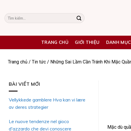
Skip
to
Tìm
content
kiếm:
TRANG CHỦ
GIỚI THIỆU
DANH MỤC
Trang chủ
/
Tin tức
/
Những Sai Lầm Cần Tránh Khi Mặc Quầ
BÀI VIẾT MỚI
Vellykkede gamblere Hva kan vi lære
av deres strategier
Le nuove tendenze nel gioco
Mặc dù quần
d'azzardo che devi conoscere