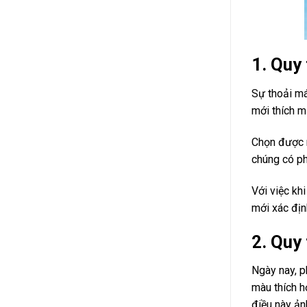
1. Quy
Sự thoải má
mới thích m
Chọn được 
chúng có ph
Với việc kh
mới xác địn
2. Quy
Ngày nay, p
màu thích h
điều này ản