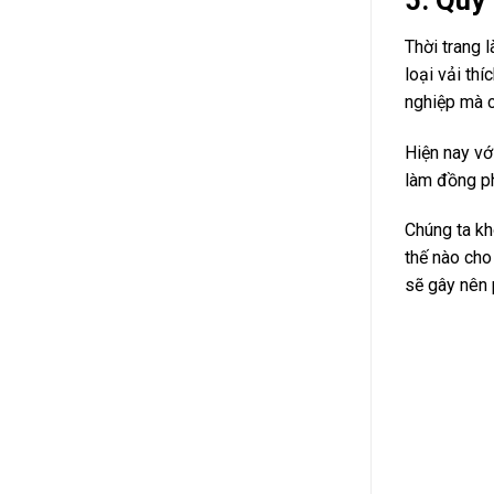
5. Quy
Thời trang 
loại vải th
nghiệp mà c
Hiện nay vớ
làm đồng ph
Chúng ta kh
thế nào cho
sẽ gây nên