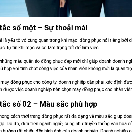
 tắc số một – Sự thoải mái
i là yếu tố vô cùng quan trong khi mặc đồng phục nói riêng bởi c
ặc, tự tin khi mặc và có tâm trạng tốt để làm việc
những mẫu quần áo đồng phục đẹp mới chỉ giúp doanh doanh ngh
ù hợp với tính chất công việc của nhân viên không mới là quan trọ
i may đồng phục cho công ty, doanh nghiệp cần phải xác định đượ
h được việc doanh nghiệp nên chọn may đồng phục cho nhân viên 
 tắc số 02 – Màu sắc phù hợp
hong cách thời trang đồng phục rất đa dạng về màu sắc giúp doa
ợp. Do đó, dựa trên ngành nghề, cũng như truyền thống văn hóa c
h hưởng rất nhiều đến hình ảnh của doanh nghiệp. Doanh nghiệp c