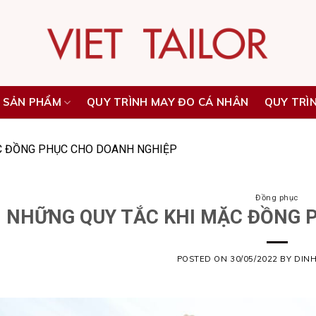
 SẢN PHẨM
QUY TRÌNH MAY ĐO CÁ NHÂN
QUY TRÌ
C ĐỒNG PHỤC CHO DOANH NGHIỆP
Đồng phục
NHỮNG QUY TẮC KHI MẶC ĐỒNG 
POSTED ON
30/05/2022
BY
DIN