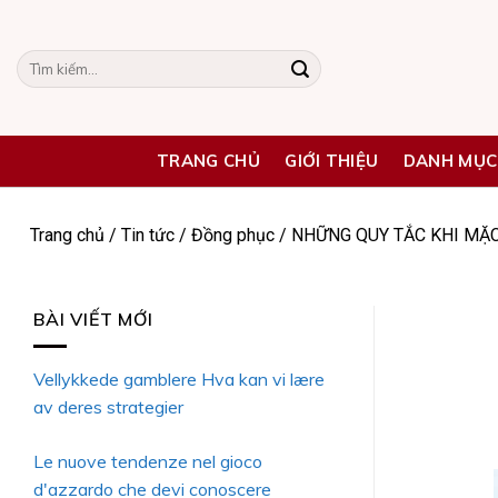
Skip
to
Tìm
content
kiếm:
TRANG CHỦ
GIỚI THIỆU
DANH MỤC
Trang chủ
/
Tin tức
/
Đồng phục
/
NHỮNG QUY TẮC KHI MẶ
BÀI VIẾT MỚI
Vellykkede gamblere Hva kan vi lære
av deres strategier
Le nuove tendenze nel gioco
d'azzardo che devi conoscere