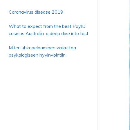
Coronavirus disease 2019
What to expect from the best PayID
casinos Australia: a deep dive into fast
Miten uhkapelaaminen vaikuttaa
psykologiseen hyvinvointiin