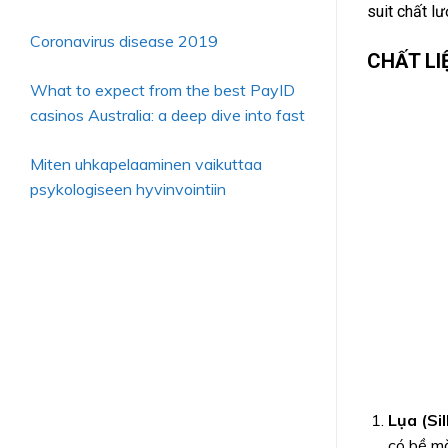
suit chất lư
Coronavirus disease 2019
CHẤT LI
What to expect from the best PayID
casinos Australia: a deep dive into fast
Miten uhkapelaaminen vaikuttaa
psykologiseen hyvinvointiin
Lụa (Sil
có bề mặ