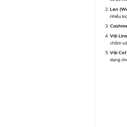
Len (Wo
nhiều lo
Cashm
Vải Lin
chăm só
Vải Cot
dụng ch