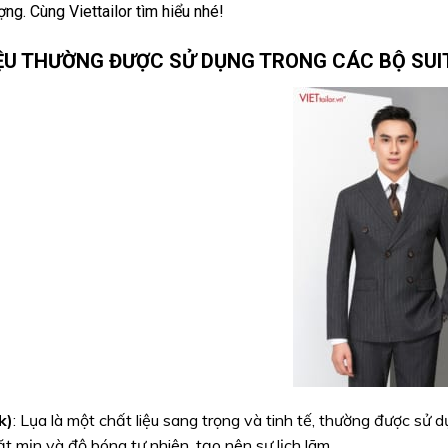
ợng. Cùng Viettailor tìm hiểu nhé!
ỆU THƯỜNG ĐƯỢC SỬ DỤNG TRONG CÁC BỘ SUI
k)
: Lụa là một chất liệu sang trọng và tinh tế, thường được sử 
t mịn và độ bóng tự nhiên, tạo nên sự lịch lãm.