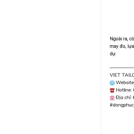
Ngoài ra, c
may đo, lựa
dự.
—————
VIET TAI
Website
Hotline
Địa chỉ:
#dongphuc