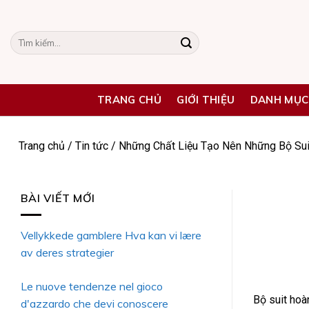
Skip
to
Tìm
content
kiếm:
TRANG CHỦ
GIỚI THIỆU
DANH MỤC
Trang chủ
/
Tin tức
/
Những Chất Liệu Tạo Nên Những Bộ Su
BÀI VIẾT MỚI
Vellykkede gamblere Hva kan vi lære
av deres strategier
Le nuove tendenze nel gioco
Bộ suit hoà
d'azzardo che devi conoscere