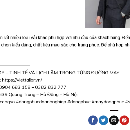
òn rất nhiều loại vải khác phù hợp với nhu cầu của khách hàng. Đế
 chọn kiểu dáng, chất liệu màu sắc cho trang phục. Để phù hợp n
——————–
LOR – TINH TẾ VÀ LỊCH LÃM TRONG TỪNG ĐƯỜNG MAY
:
https://viettailor.vn/
: 0904 683 158 – 0382 832 777
 639 Quang Trung – Hà Đông – Hà Nội
congso
#dongphucdoanhnghiep
#dongphuc
#maydongphuc
#