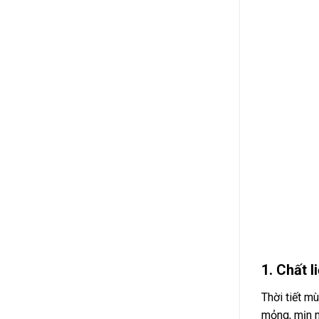
1. Chất 
Thời tiết m
mỏng, mịn m