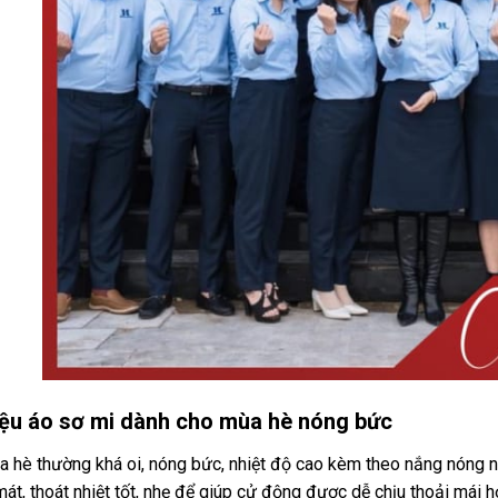
liệu áo sơ mi dành cho mùa hè nóng bức
ùa hè thường khá oi, nóng bức, nhiệt độ cao kèm theo nắng nóng 
át, thoát nhiệt tốt, nhẹ để giúp cử động được dễ chịu thoải mái h