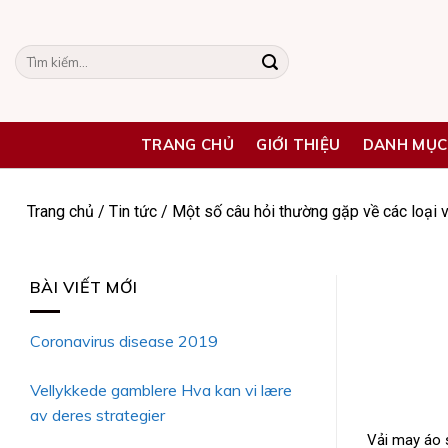
Skip
to
Tìm
content
kiếm:
TRANG CHỦ
GIỚI THIỆU
DANH MỤC
Trang chủ
/
Tin tức
/
Một số câu hỏi thường gặp về các loại
BÀI VIẾT MỚI
Coronavirus disease 2019
Vellykkede gamblere Hva kan vi lære
av deres strategier
Vải may áo 