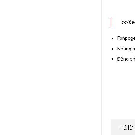
>>Xe
Fanpage
Những m
Đồng phụ
Trả lờ