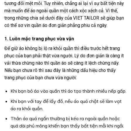
tương đối mệt mỏi. Tuy nhiên, chẳng ai lại vì sự bất tiện này
mà muốn để áo ngoài quần một cách xộc xệch cả. Vì thế,
trong những chia sẻ dưới đây của
VIET TAILOR
sẽ giúp bạn
có thể sơ vin quần áo đơn giản phẳng phiu cả ngày.
1. Luôn mặc trang phục vừa vặn
Để giữ áo không bị lộ ra khỏi quần thì điều trước hết trang
phục của bạn phải thật vừa người. Lý do đơn giản là càng ít
vải thừa chừng nào thì quần áo sẽ càng ít lệch chừng nấy.
Nếu bạn chưa rõ thì sau đây là những dấu hiệu cho thấy
trang phục của bạn chưa vừa người:
Khi bạn bỏ áo vào quần thì áo tạo thành nhiều nếp gấp.
Khi bạn với tay để lấy đồ, nếu áo quá chật sẽ làm vạt
áo ra khỏi quần.
Thân áo quá ngắn thường bị kéo ra ngoài quần hoặc
quá dài phủ mông khiến bạn thấy bất tiện mỗi khi ngồi.