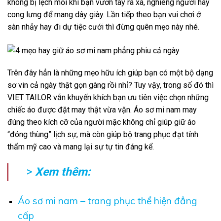
không bị lệch mỗi khi bạn vươn tay ra xa, nghiêng người hay
cong lưng để mang dây giày. Lần tiếp theo bạn vui chơi ở
sàn nhảy hay đi dự tiệc cưới thì đừng quên mẹo này nhé.
Trên đây hẳn là những mẹo hữu ích giúp bạn có một bộ dạng
sơ vin cả ngày thật gọn gàng rồi nhỉ? Tuy vậy, trong số đó thì
VIET TAILOR
vẫn khuyến khích bạn ưu tiên việc chọn những
chiếc áo được đặt may thật vừa vặn. Áo sơ mi nam may
đúng theo kích cỡ của người mặc không chỉ giúp giữ áo
“đóng thùng” lịch sự, mà còn giúp bộ trang phục đạt tính
thẩm mỹ cao và mang lại sự tự tin đáng kể.
>
Xem thêm:
Áo sơ mi nam – trang phục thể hiện đẳng
cấp