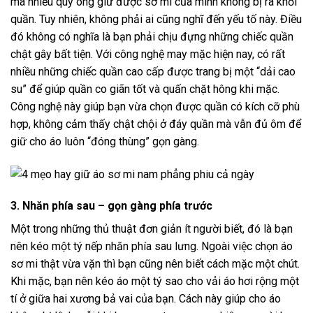
mà nhiều quý ông giữ được sơ mi của mình không bị ra khỏi
quần. Tuy nhiên, không phải ai cũng nghĩ đến yếu tố này. Điều
đó không có nghĩa là bạn phải chịu đựng những chiếc quần
chật gây bất tiện. Với công nghệ may mặc hiện nay, có rất
nhiều những chiếc quần cao cấp được trang bị một “dải cao
su” để giúp quần co giãn tốt và quấn chặt hông khi mặc.
Công nghệ này giúp bạn vừa chọn được quần có kích cỡ phù
hợp, không cảm thấy chật chội ở đáy quần mà vẫn đủ ôm để
giữ cho áo luôn “đóng thùng” gọn gàng.
3. Nhăn phía sau – gọn gàng phía trước
Một trong những thủ thuật đơn giản ít người biết, đó là bạn
nên kéo một tý nếp nhăn phía sau lưng. Ngoài việc chọn áo
sơ mi thật vừa vặn thì bạn cũng nên biết cách mặc một chút.
Khi mặc, bạn nên kéo áo một tý sao cho vải áo hơi rộng một
tí ở giữa hai xương bả vai của bạn. Cách này giúp cho áo