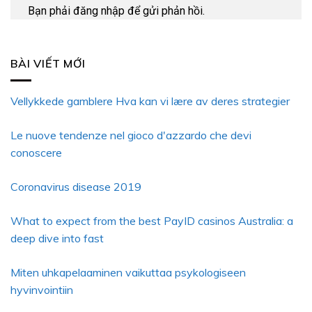
Bạn phải
đăng nhập
để gửi phản hồi.
BÀI VIẾT MỚI
Vellykkede gamblere Hva kan vi lære av deres strategier
Le nuove tendenze nel gioco d'azzardo che devi
conoscere
Coronavirus disease 2019
What to expect from the best PayID casinos Australia: a
deep dive into fast
Miten uhkapelaaminen vaikuttaa psykologiseen
hyvinvointiin