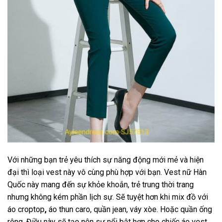
Với những bạn trẻ yêu thích sự năng động mới mẻ và hiện
đại thì loại vest này vô cùng phù hợp với bạn. Vest nữ Hàn
Quốc này mang đến sự khỏe khoắn, trẻ trung thời trang
nhưng không kém phần lịch sự. Sẽ tuyệt hơn khi mix đồ với
áo croptop
,
áo thun caro,
quần jean, váy xòe. Hoặc quần ống
rộng. Điều này sẽ tạo nên sự nổi bật hơn cho chiếc áo vest