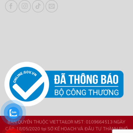
BẢN QUYỀN THUỘC VIETTAILOR MST: 0109664513 NGÀY
CẤP: 18/05/2020 tại SỞ KẾ HOẠCH VÀ ĐẦU TƯ THÀNH PHỐ