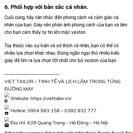
6. Phối hợp với bản sắc cá nhân.
Cuối cùng, hãy cân nhắc đến phong cách và cảm giác cá
nhân của bạn. Giày nên phản ánh phong cách của bạn và làm
cho bạn cảm thấy tự tin khi mặc veston.
Tùy thuộc vào sự kiện và sở thích cá nhân, bạn có thể có
nhiều lựa chọn khác nhau. Đừng ngần ngại thử nhiều kiểu
giày để tìm ra lựa chọn tốt nhất cho bộ veston của bạn.
———————————–
VIET TAILOR – TINH TẾ VÀ LỊCH LÃM TRONG TỪNG
ĐƯỜNG MAY
Website:
https://viettailor.vn/
Hotline: 0904 683 158 – 0382 832 777
Địa chỉ: 639 Quang Trung – Hà Đông – Hà Nội
#dongphuccongso
#dongphucdoanhnghiep
#somi
#vest
#qu