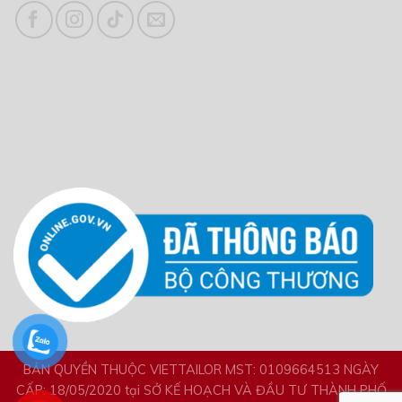
BẢN QUYỀN THUỘC VIETTAILOR MST: 0109664513 NGÀY
CẤP: 18/05/2020 tại SỞ KẾ HOẠCH VÀ ĐẦU TƯ THÀNH PHỐ