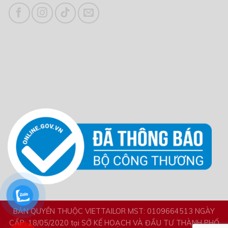
BẢN QUYỀN THUỘC VIETTAILOR MST: 0109664513 NGÀY
CẤP: 18/05/2020 tại SỞ KẾ HOẠCH VÀ ĐẦU TƯ THÀNH PHỐ