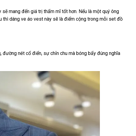
ày sẽ mang đến giá trị thẩm mĩ tốt hơn. Nếu là một quý ông
hu thì dáng ve áo vest này sẽ là điểm cộng trong mỗi set đồ
, đường nét cổ điển, sự chỉn chu mà bóng bẩy đúng nghĩa