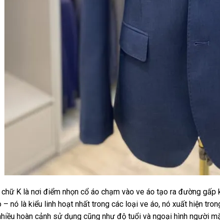
 chữ K là nơi điểm nhọn cổ áo chạm vào ve áo tạo ra đường gấp 
o – nó là kiểu linh hoạt nhất trong các loại ve áo, nó xuất hiện tr
nhiều hoàn cảnh sử dụng cũng như độ tuổi và ngoại hình người m