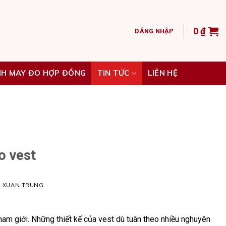
0
₫
ĐĂNG NHẬP
NH MAY ĐO HỢP ĐỒNG
TIN TỨC
LIÊN HỆ
o vest
H XUAN TRUNG
am giới. Những thiết kế của vest dù tuân theo nhiều nghuyên