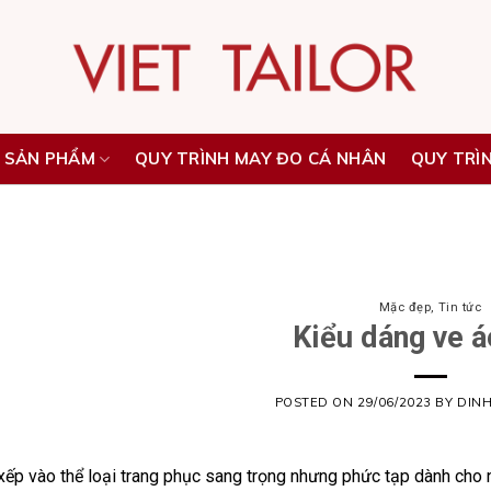
 SẢN PHẨM
QUY TRÌNH MAY ĐO CÁ NHÂN
QUY TRÌ
Mặc đẹp
,
Tin tức
Kiểu dáng ve á
POSTED ON
29/06/2023
BY
DIN
ếp vào thể loại trang phục sang trọng nhưng phức tạp dành cho n