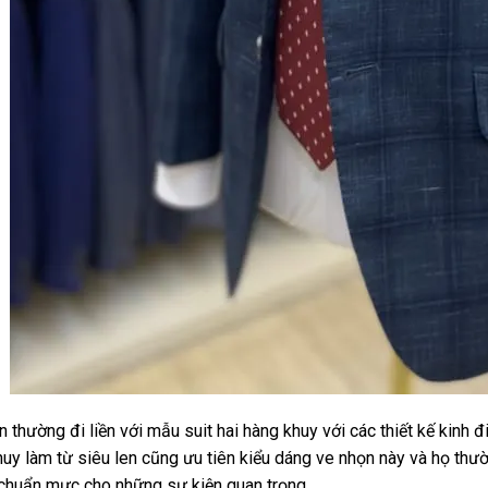
 thường đi liền với mẫu suit hai hàng khuy với các thiết kế kinh đi
uy làm từ siêu len cũng ưu tiên kiểu dáng ve nhọn này và họ thư
chuẩn mực cho những sự kiện quan trọng.