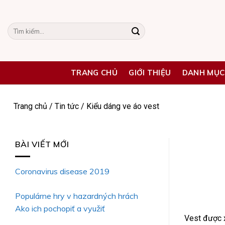
Skip
to
Tìm
content
kiếm:
TRANG CHỦ
GIỚI THIỆU
DANH MỤC
Trang chủ
/
Tin tức
/
Kiểu dáng ve áo vest
BÀI VIẾT MỚI
Coronavirus disease 2019
Populárne hry v hazardných hrách
Ako ich pochopiť a využiť
Vest được x