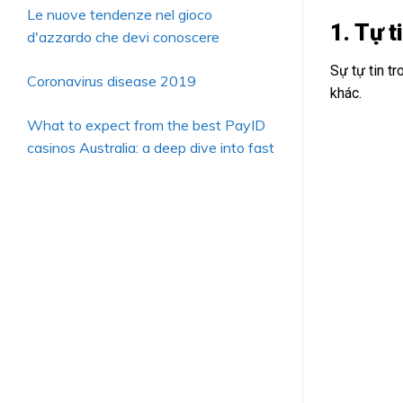
Le nuove tendenze nel gioco
1. Tự t
d'azzardo che devi conoscere
Sự tự tin t
Coronavirus disease 2019
khác.
What to expect from the best PayID
casinos Australia: a deep dive into fast