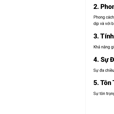
2. Pho
Phong cách 
dịp và với 
3. Tín
Khả năng gi
4. Sự 
Sự đa chiều
5. Tôn
Sự tôn trọn