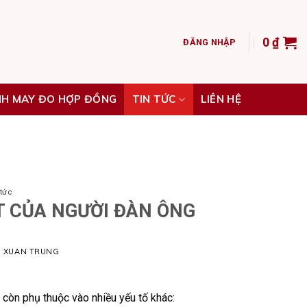
0
₫
ĐĂNG NHẬP
NH MAY ĐO HỢP ĐỒNG
TIN TỨC
LIÊN HỆ
 tức
T CỦA NGƯỜI ĐÀN ÔNG
H XUAN TRUNG
còn phụ thuộc vào nhiều yếu tố khác: