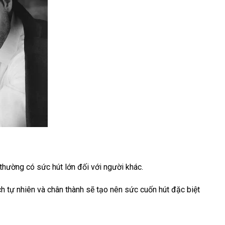
thường có sức hút lớn đối với người khác.
ch tự nhiên và chân thành sẽ tạo nên sức cuốn hút đặc biệt