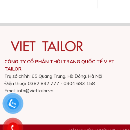
CÔNG TY CỔ PHẦN THỜI TRANG QUỐC TẾ VIET
TAILOR
Trụ sở chính: 65 Quang Trung, Hà Đông, Hà Nội
Điện thoại: 0382 832 777 - 0904 683 158
Email: info@viettailor.vn