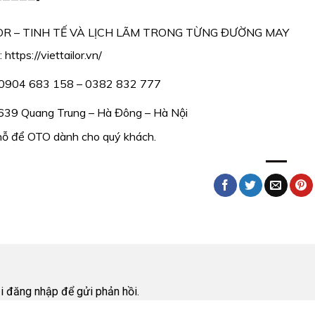
————-
LOR – TINH TẾ VÀ LỊCH LÃM TRONG TỪNG ĐƯỜNG MAY
:
https://viettailor.vn/
: 0904 683 158 – 0382 832 777
 639 Quang Trung – Hà Đông – Hà Nội
hỗ để OTO dành cho quý khách.
i
ải
đăng nhập
để gửi phản hồi.